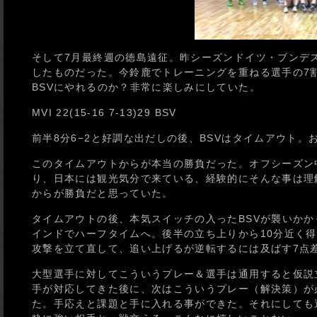
そして7月最終週の徳島遠征。昨シーズンドイツ・ブンデス
したものだった。今鈴鹿でトレーニングを重ねる選手の7
BSVにやれるのか？非常に楽しみにしていた。
MVI 22(15-16 7-13)29 BSV
前半8分6−2と好調な出だしの後、BSVはタイムアウト。
このタイムアウトからが本当の勝負だった。オフシーズン
り、日本には観光気分で来ている、経験的にそんな事は理
からが勝負だと思っていた。
タイムアウトの後、本気スイッチの入ったBSVが襲いかか
インドでハーフタイムへ。後半の立ち上りから10分近く
攻撃を立て直して、追い上げるが逆転するには及ばす7点
大型選手に対してこういうプレー＆選手は通用すると仮説
手が対応してきた後に、次はこういうプレー（解決策）が
た。手応えと課題と手に入れる事ができた。それにしても