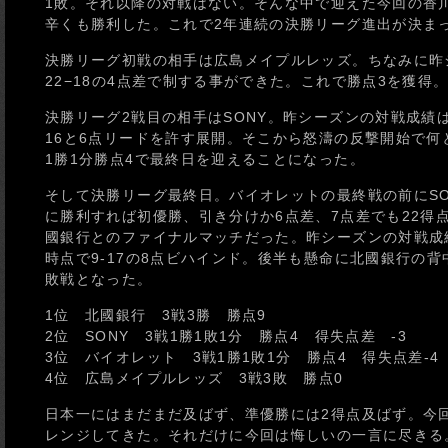
1敗。それ以降の対戦はない。そんな中で迎えた今回の香川
辛くも勝利した。これで2年連続の決勝リーグ進出が決ま
決勝リーグ初戦の相手は広島メイプルレッズ。ちなみに昨
22−18の4点差で制する事ができた。これで勝点3を獲得
決勝リーグ2戦目の相手はSONY。昨シーズンの対戦成績は
16と6点リードを許す展開。そこから怒濤の反撃開始で何
1勝1分勝点4で最終日を迎えることになった。
そして決勝リーグ最終日。バイオレットの最終戦の前にS
に勝利すれば初優勝、引き分けか6点差、7点差でも22得
國銀行とのファイナルマッチだった。昨シーズンの対戦成
時点で9-17の8点ビハインド。後半も懸命に北國銀行の背
敗戦となった。
1位 北國銀行 3戦3勝 勝点9
2位 SONY 3戦1勝1敗1分 勝点4 得失点差 -3
3位 バイオレット 3戦1勝1敗1分 勝点4 得失点差-4
4位 広島メイプルレッズ 3戦3敗 勝点0
日本一にはまだまだ及ばず、準優勝には2得点及ばず。今
レンジしてきた。それだけに今回は悔しいの一言に尽きる