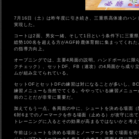
7月16日（土）は昨年度に引き続き、三重県高体連のハ
実現した。
コートは2面、男女一緒、そして1日という条件下に三重
総勢100名を超える方がAGF鈴鹿体育館に集まってくれ
の指導力向上。
オープニングでは、主要4局面の説明。ハンドボールに限
クチェック）、セットDF、FB（速攻）の4局面から成り
ムが組み立てられている。
セットOFとセットDFの練習は対になることが多いし、B
練習メニューも当然でてくる。今やっている練習メニュー
前のことだが非常に重要だ。
加えてもう一点。各局面の中に、シュートを決める場面（防
6対6までのノーマークを作る場面（止める）が攻守に出
トレーニングに入るとその効果が高まるではないかと考え
午前はシュートを決める場面とノーマークを繋ぐ場面を切