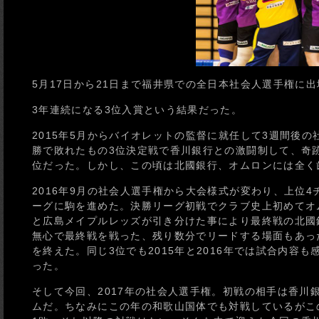
5月17日から21日まで福井県での全日本社会人選手権に
3年連続になる3位入賞という結果だった。
2015年5月からバイオレットの監督に就任して3週間後
勝で敗れたもの3位決定戦で香川銀行との激闘制して、奇
位だった。しかし、この頃は北國銀行、オムロンには全く
2016年9月の社会人選手権から大会様式が変わり、上位
ーグに駒を進めた。決勝リーグ初戦でクラブ史上初めてオ
と広島メイプルレッズが引き分けた事により最終戦の北國
無心で最終戦を戦った、残り数分でリードする場面もあっ
を終えた。同じ3位でも2015年と2016年では試合内
った。
そして今回、2017年の社会人選手権。初戦の相手は香川
ムだ。ちなみにこの年の和歌山国体でも対戦しているがこの