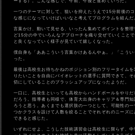
ーする）。こんな感じで、午前、午後と進めていった。
一つのテーマに対して、狙いを抑えたうえで15分前後の
な感じになっていけばいいなと考えてプログラムを組んだ
言葉かけ、動いて見せる、いったん集めてポイントを整理
ど15分の中でいろんなアプローチを織り交ぜていくこと
と良くなっていく様子が見ていて嬉しくなった。
僕自身も「ああこういう言葉かけあるんやぁ。」「こうい
った。
最後は高校生お待ちかねのポジション別のフリータイムを
りたいことを自由にバイオレットの選手に質問できて、そ
切にしていることのブラッシュアップになったようだ。
一口に、高校生といっても高校からハンドボールをやりだ
だろう。指導者も同様で、体育大出身のキャリア＆専門知
ろうと思う。あくまでも選択肢の一つとして、可能性の一
つかクラスを設けて人数を絞ることでそれぞれのニーズに
できると感じた。
いずれにせよ、こうした技術講習会は高校生に限らず、中