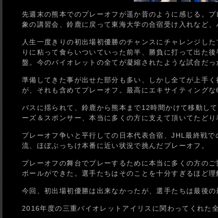
先週末の熊本でのプレーオフが遥か昔のように感じる。プ
象の講習会、鈴鹿に戻って東海大学の合宿受け入れなど、バ
人生一度きりの初出場初優勝のチャンスにチャレンジした
りに粘って食らいついていった前半、勝負に打って出た後半
盤。今のバイオレットの全てが凝縮されたような試合だっ
準備してきた事が出せた部分も多い、しかし全てが上手く
が、それも含めてプレーオフ。最高にエキサイティングな
バスに揺られて、鈴鹿から熊本まで12時間かけて移動し
ーズ＆スポンサー、本当に多くの方に支えて頂いてたどり
プレーオフ争いと平行しての日本代表合宿、JHL最終戦
流、ほぼぶっちけ本番に近い状況で挑んだプレーオフ。
プレーオフの舞台でプレーするために本当に多くの方のご
ボールができた。選手たちはそのことを十分すぎるほど理
今回、初出場初優勝は出来なかったが、選手たちは最後の
2016年度の三重バイオレットアイリスに関わってくれた