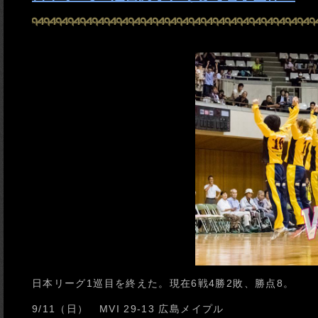
日本リーグ1巡目を終えた。現在6戦4勝2敗、勝点8。
9/11（日） MVI 29-13 広島メイプル