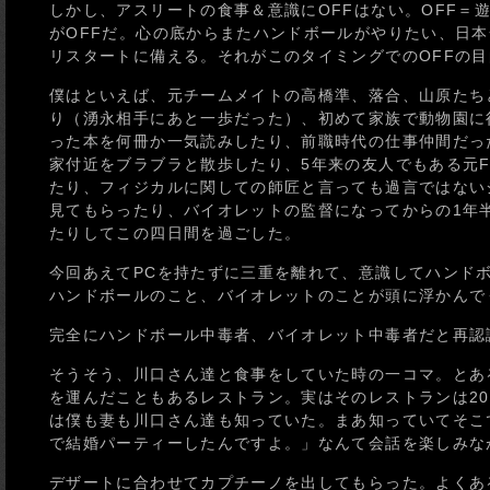
しかし、アスリートの食事＆意識にOFFはない。OFF
がOFFだ。心の底からまたハンドボールがやりたい、日本
リスタートに備える。それがこのタイミングでのOFFの
僕はといえば、元チームメイトの高橋準、落合、山原たちと
り（湧永相手にあと一歩だった）、初めて家族で動物園に
った本を何冊か一気読みしたり、前職時代の仕事仲間だっ
家付近をブラブラと散歩したり、5年来の友人でもある元
たり、フィジカルに関しての師匠と言っても過言ではない
見てもらったり、バイオレットの監督になってからの1年
たりしてこの四日間を過ごした。
今回あえてPCを持たずに三重を離れて、意識してハンド
ハンドボールのこと、バイオレットのことが頭に浮かんで
完全にハンドボール中毒者、バイオレット中毒者だと再認
そうそう、川口さん達と食事をしていた時の一コマ。とあ
を運んだこともあるレストラン。実はそのレストランは2
は僕も妻も川口さん達も知っていた。まあ知っていてそこ
で結婚パーティーしたんですよ。」なんて会話を楽しみな
デザートに合わせてカプチーノを出してもらった。よくあ