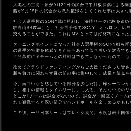
大黒柱の主将・原が9月22日の試合で半月板損傷による
藤が9月25日の試合から戦列復帰をしてくれた事は大きな
社会人選手権のSONY戦に勝利し、決勝リーグに駒を進
騨高山BB岐阜）と、社会選手権でSONY、オムロン、広
交えることができた。これはMVIとっては好材料になった
ターニングポイントになった社会人選手権のSONY戦も
の選手の特徴を体感できた事もあって落ち着いて対応でき
グ開幕前に全チームとの対戦はできていなかったので、も
改めてクラウドファンディングからご支援くださった皆さ
勝ち負けに関わらず目の前の事に集中して、成長と勝点を
今、面白いなと感じている部分を少しだけ。昨シーズンから
し、相手の情報もタイムリーに手に入る。そんな中でのリ
どこか1チームは試合がないので、試合が一回空くチーム
れて観戦すると深い部分でハンドボールを楽しめるかもし
この後、一旦日本リーグはブレイク期間。今度は岩手国体