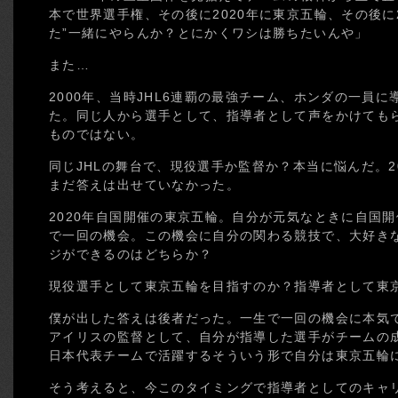
本で世界選手権、その後に2020年に東京五輪、その後に2
た”一緒にやらんか？とにかくワシは勝ちたいんや」
また…
2000年、当時JHL6連覇の最強チーム、ホンダの一員
た。同じ人から選手として、指導者として声をかけても
ものではない。
同じJHLの舞台で、現役選手か監督か？本当に悩んだ。20
まだ答えは出せていなかった。
2020年自国開催の東京五輪。自分が元気なときに自国
で一回の機会。この機会に自分の関わる競技で、大好き
ジができるのはどちらか？
現役選手として東京五輪を目指すのか？指導者として東
僕が出した答えは後者だった。一生で一回の機会に本気
アイリスの監督として、自分が指導した選手がチームの
日本代表チームで活躍するそういう形で自分は東京五輪
そう考えると、今このタイミングで指導者としてのキャ