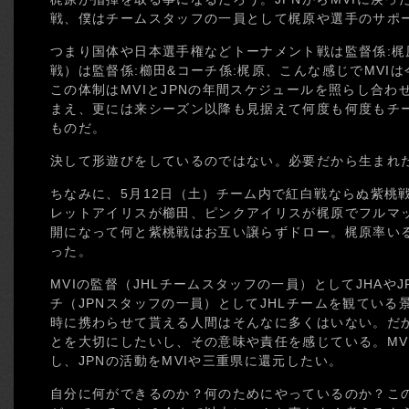
戦、僕はチームスタッフの一員として梶原や選手のサポ
つまり国体や日本選手権などトーナメント戦は監督係:梶原
戦）は監督係:櫛田&コーチ係:梶原、こんな感じでMVI
この体制はMVIとJPNの年間スケジュールを照らし合
まえ、更には来シーズン以降も見据えて何度も何度もチ
ものだ。
決して形遊びをしているのではない。必要だから生まれ
ちなみに、5月12日（土）チーム内で紅白戦ならぬ紫桃
レットアイリスが櫛田、ピンクアイリスが梶原でフルマ
開になって何と紫桃戦はお互い譲らずドロー。梶原率い
った。
MVIの監督（JHLチームスタッフの一員）としてJHAやJ
チ（JPNスタッフの一員）としてJHLチームを観ている
時に携わらせて貰える人間はそんなに多くはいない。だ
とを大切にしたいし、その意味や責任を感じている。MVI
し、JPNの活動をMVIや三重県に還元したい。
自分に何ができるのか？何のためにやっているのか？こ