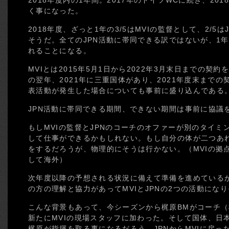
2018年度内の1年間。2017年のドイツWCに続き、20
く事になった。
2018年度、ざっと1年の3/5はMVIの監督として、2/5
そうだ。全てのJPN活動に帯同できる訳ではないが、1年
れることになる。
MVIとは2015年5月1日から2022年3月末日までの契約
の翌年、2021年に三重国体があり、2021年度末まで
表活動が発生した場合についても事前に盛り込んである
JPN活動に帯同できる期間、できない期間は事前に協議
もしMVIの監督とJPNのコーチのオファーが別のタイ
して仕事ができるかもしれない。もし自分の体が二つあ
をするだろうが、物理的にそうは行かない。（MVIの拠
して海外）
次年度以降の予想される状況に備えて準備を進めているが
の方の理解と協力があってMVIとJPNの2つの活動にな
こんな背景もあって、今シーズンから梶原BMがコーチ
新たにMVIの現場スタッフに加わった。そして国体、日
梶原が指揮を取る事になるだろう。JPNからMVIに戻っ