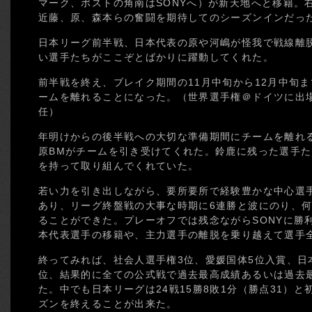
マーク、ポストの角南はSONYへ）が新天地へと移籍。
近藤、原、森本らの奮闘を期待してのシーズンインだっ
日本リーグ前半戦、日本代表の原や河嶋が怪我で戦線離
い選手たちがここぞとばかりに躍動してくれた。
前半戦を終え、ブレイク期間の11月中旬から12月中旬
ームを離れることになった。（世界選手権＠ドイツに出
任）
年明けからの後半戦への大切な準備期間にチームを離れ
原BMがチームを引き受けてくれた。鈴鹿に残った選手
を持って取り組んでくれていた。
若い力を引き出しながら、要所要所で経験豊かな中心選
あり、リーグ終盤戦の大事な時期に6連勝と波にのり、何
ることができた。プレーオフでは残念ながらSONYに勝
本代表選手の移籍や、主力選手の離脱を乗り越えて選手
終ってみれば、社会人選手権3位、愛媛国体5位入賞、日
位、結果的に全ての公式戦で過去最高成績あるいは過去
た。中でも日本リーグは24戦15勝8敗1分（勝点31）
ズンを終えることが出来た。