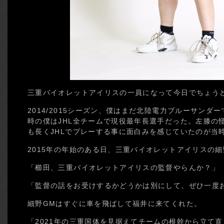
三重バイオレットアイリスの一員になって今日でちょう
2014/2015シーズン、僕はまだ北陸電力ブルーサン
時の僕はJHL全チームで現役最年長選手だった。左膝の
も長くJHLでプレーする事に面白みを感じていたのが当
2015年の年始のある日、三重バイオレットアイリスの
「櫛田、三重バイオレットアイリスの監督やらんか？」
「監督の話をお受けするかどうかは別にして、ぜひ一度
細野GMはすぐに車を飛ばして福井に来てくれた。
「2021年の三重国体を見据えてチームの根幹から立て直