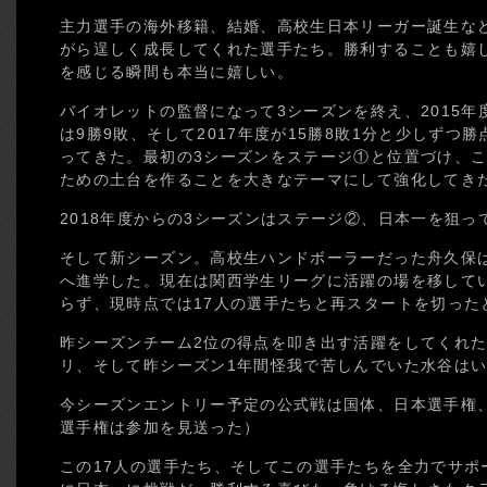
主力選手の海外移籍、結婚、高校生日本リーガー誕生な
がら逞しく成長してくれた選手たち。勝利することも嬉
を感じる瞬間も本当に嬉しい。
バイオレットの監督になって3シーズンを終え、2015年度は
は9勝9敗、そして2017年度が15勝8敗1分と少しずつ
ってきた。最初の3シーズンをステージ①と位置づけ、
ための土台を作ることを大きなテーマにして強化してき
2018年度からの3シーズンはステージ②、日本一を狙
そして新シーズン。高校生ハンドボーラーだった舟久保
へ進学した。現在は関西学生リーグに活躍の場を移して
らず、現時点では17人の選手たちと再スタートを切った
昨シーズンチーム2位の得点を叩き出す活躍をしてくれ
リ、そして昨シーズン1年間怪我で苦しんでいた水谷は
今シーズンエントリー予定の公式戦は国体、日本選手権
選手権は参加を見送った）
この17人の選手たち、そしてこの選手たちを全力でサポ