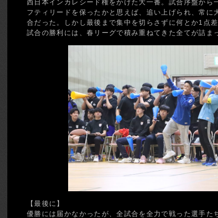
西日本インカレシード権をかけた大一番。試合序盤から
フティリードを保ったかと思えば、追い上げられ、常に
合だった。しかし最後まで集中を切らさずに何とか1点
試合の勝利には、春リーグで積み重ねてきた全てが詰ま
【最後に】
優勝には届かなかったが、全試合を全力で戦った選手た