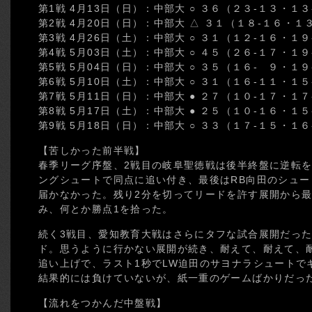
第1戦 4月13日（日）：中部大 ○ ３６（２３-１３・１３
第2戦 4月20日（日）：中部大 △ ３１（１８-１６・１
第3戦 4月26日（土）：中部大 ○ ３１（１２-１６・１９
第4戦 5月03日（土）：中部大 ○ ４５（２６-１７・１９
第5戦 5月04日（日）：中部大 ○ ３５（１６- ９・１９
第6戦 5月10日（土）：中部大 ○ ３１（１６-１１・１５
第7戦 5月11日（日）：中部大 ● ２７（１０-１７・１７
第8戦 5月17日（土）：中部大 ● ２５（１０-１６・１５
第9戦 5月18日（日）：中部大 ○ ３３（１７-１５・１６
【苦しかった前半戦】
春季リーグ序盤、2戦目の岐阜聖徳戦は後半終盤に逆転を
ングシュートで同点に追い付き、最後はRB向田のシュ
届かなかった。残り2分を切ってリードを許す展開から
み、何とか勝点1を拾った。
続く3戦目、愛知教育大戦はさらにタフな試合展開だった
ド。思うように行かない展開が続き、耐えて、耐えて、
追い上げで、ラスト1秒でLW迫田のサヨナラシュートで
結果的には負けていないが、紙一重のゲームばかりだっ
【流れをつかんだ中盤戦】