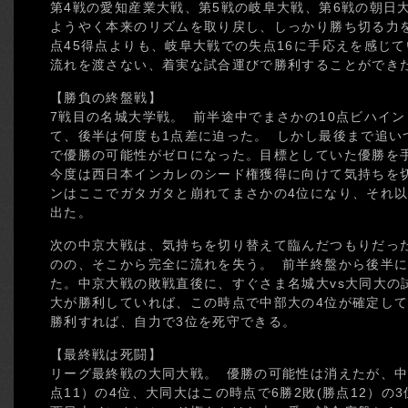
第4戦の愛知産業大戦、第5戦の岐阜大戦、第6戦の朝日
ようやく本来のリズムを取り戻し、しっかり勝ち切る力
点45得点よりも、岐阜大戦での失点16に手応えを感じ
流れを渡さない、着実な試合運びで勝利することができ
【勝負の終盤戦】
7戦目の名城大学戦。 前半途中でまさかの10点ビハイ
て、後半は何度も1点差に迫った。 しかし最後まで追い
で優勝の可能性がゼロになった。目標としていた優勝を
今度は西日本インカレのシード権獲得に向けて気持ちを
ンはここでガタガタと崩れてまさかの4位になり、それ
出た。
次の中京大戦は、気持ちを切り替えて臨んだつもりだっ
のの、そこから完全に流れを失う。 前半終盤から後半に
た。中京大戦の敗戦直後に、すぐさま名城大vs大同大の
大が勝利していれば、この時点で中部大の4位が確定し
勝利すれば、自力で3位を死守できる。
【最終戦は死闘】
リーグ最終戦の大同大戦。 優勝の可能性は消えたが、中
点11）の4位、大同大はこの時点で6勝2敗(勝点12）の