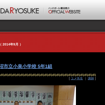
（ 2014年9月 ）
沼市立小泉小学校 5年1組
[
ユメ先生
｜
講師
]