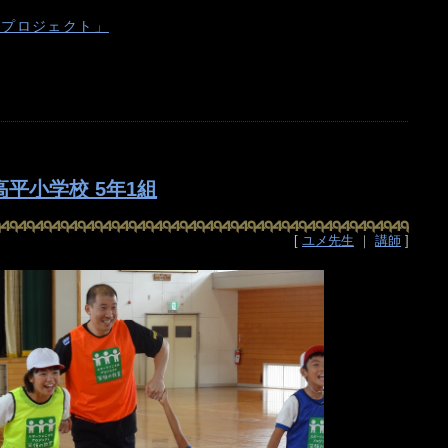
のプロジェクト」
平小学校 5年1組
[
ユメ先生
｜
講師
]