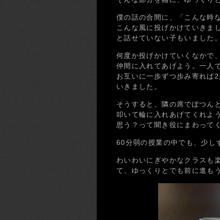
僕の話の合間に、「こんな時
こんな風に投げかけていきま
と話せていない子もいました
何度か投げかけていくなかで
仲間に入れてあげよう。一人
お互いに一歩ずつ歩み寄れば
いきました。
そうすると、隣の席でぽつん
叩いて輪に入れあげてくれよ
思う？って聞き役にまわって
60分弱の授業の中でも、少し
わいわいにぎやかなクラスも
て、ゆっくりとでも前に進も