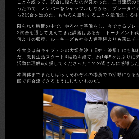
ことを絞って、試合に臨んだのが良かった。二日連続の
ったので、メンバーをシャッフルしながら、プレータイ
ら2試合を進めた。もちろん勝利することを最優先する
限られた時間の中で、やるべき準備をし、今できるプレ
2試合を通して見えてきた課題はあるが、トーナメント
何よりの収穫。ルーキーズも社会人選手権よりも遥にチ
今大会は前キャプテンの大畑美沙（旧姓・漆畑）にも加
だ。教員生活スタート&結婚を経て、約1年5ヶ月ぶりに
活動に理解&支援してくださった全ての皆さんに感謝し
本国体までまたしばらくそれぞれの場所での活動になる
態で再合流できるようにしたいものだ。