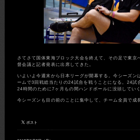
さてさて国体東海ブロック大会を終えて、その足で東京
督会議と記者発表に出席してきた。
いよいよ今週末から日本リーグが開幕する。今シーズンは
ームで3回戦総当たりの24試合を戦うことになる。24試
24時間のために7ヶ月もの間ハンドボールに没頭してい
今シーズンも目の前のことに集中して、チーム全員で成