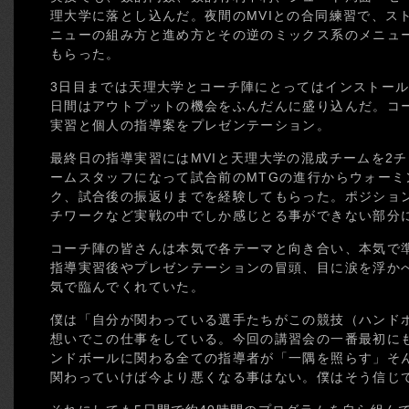
理大学に落とし込んだ。夜間のMVIとの合同練習で、ス
ニューの組み方と進め方とその逆のミックス系のメニュ
もらった。
3日目までは天理大学とコーチ陣にとってはインストール
日間はアウトプットの機会をふんだんに盛り込んだ。コ
実習と個人の指導案をプレゼンテーション。
最終日の指導実習にはMVIと天理大学の混成チームを2
ームスタッフになって試合前のMTGの進行からウォー
ク、試合後の振返りまでを経験してもらった。ポジショ
チワークなど実戦の中でしか感じとる事ができない部分
コーチ陣の皆さんは本気で各テーマと向き合い、本気で
指導実習後やプレゼンテーションの冒頭、目に涙を浮か
気で臨んでくれていた。
僕は「自分が関わっている選手たちがこの競技（ハンド
想いでこの仕事をしている。今回の講習会の一番最初に
ンドボールに関わる全ての指導者が「一隅を照らす」そ
関わっていけば今より悪くなる事はない。僕はそう信じ