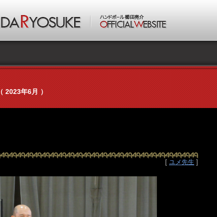
（ 2023年6月 ）
[
ユメ先生
]