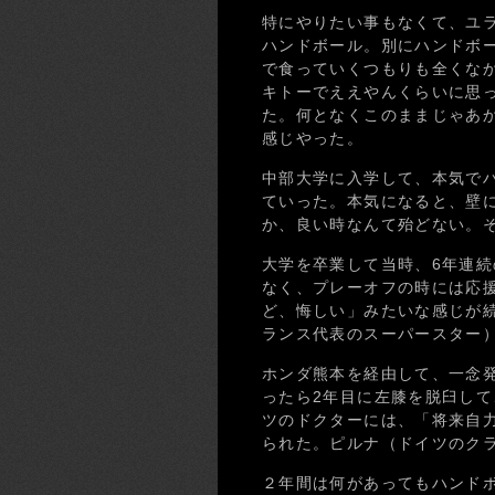
特にやりたい事もなくて、ユ
ハンドボール。別にハンドボ
で食っていくつもりも全くな
キトーでええやんくらいに思
た。何となくこのままじゃあ
感じやった。
中部大学に入学して、本気で
ていった。本気になると、壁
か、良い時なんて殆どない。
大学を卒業して当時、6年連
なく、プレーオフの時には応
ど、悔しい」みたいな感じが
ランス代表のスーパースター
ホンダ熊本を経由して、一念発
ったら2年目に左膝を脱臼し
ツのドクターには、「将来自
られた。ピルナ（ドイツのク
２年間は何があってもハンド