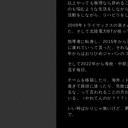
以上やっても無理なら辞める
のも悩むような生活をしなが
活動をしながら、リハビリを
2009年トライマックスの泉
た。そして北陸電力BTが拾っ
指導者に転身し、2015年か
に連れていって貰った。それな
年からはおりひめジャパンの
そして2022年から母校・中
流す毎日。
チームを移籍したり、海外（ド
過ぎて路頭に迷ったり、失敗
るな」って言われることの方
いる。（やれてんのか？？？
いい時ばかりじゃ無いけど、
で。