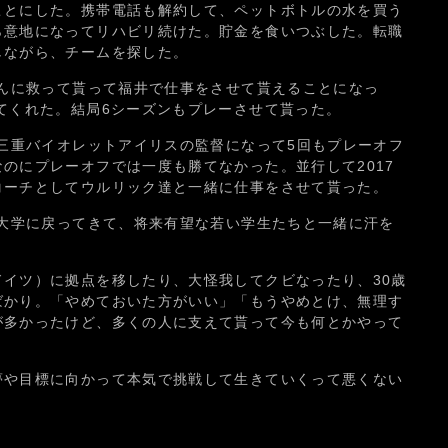
ことにした。携帯電話も解約して、ペットボトルの水を買う
ら意地になってリハビリ続けた。貯金を食いつぶした。転職
しながら、チームを探した。
さんに救って貰って福井で仕事をさせて貰えることになっ
てくれた。結局6シーズンもプレーさせて貰った。
ら三重バイオレットアイリスの監督になって5回もプレーオフ
のにプレーオフでは一度も勝てなかった。並行して2017
コーチとしてウルリック達と一緒に仕事をさせて貰った。
部大学に戻ってきて、将来有望な若い学生たちと一緒に汗を
イツ）に拠点を移したり、大怪我してクビなったり、30歳
ばかり。「やめておいた方がいい」「もうやめとけ、無理す
が多かったけど、多くの人に支えて貰って今も何とかやって
）
夢や目標に向かって本気で挑戦して生きていくって悪くない