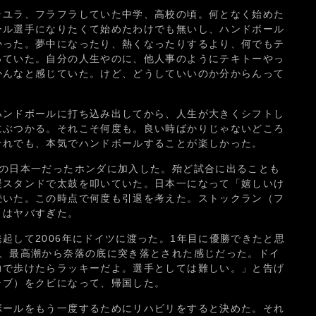
ラユラ、フラフラしていた中学、高校の頃。何となく始めた
ール選手になりたくて始めたわけでも無いし、ハンドボール
かった。夢中になったり、熱くなったりするより、何でもテ
っていた。自分の人生やのに、他人事のようにテキトーやっ
かんなと感じていた。けど、どうしていいのか分からんって
ハンドボールに打ち込み出してから、人生が大きくシフトし
にぶつかる。それこそ何度も。良い時ばかりじゃないどころ
それでも、本気でハンドボールすることが楽しかった。
続の日本一だったホンダに加入した。殆ど試合に出ることも
援スタンドで太鼓を叩いていた。日本一になって「嬉しいけ
続いた。この時点で何度も引退を考えた。ストックラン（フ
）はヤバすぎた。
起して2006年にドイツに渡った。1年目に優勝できたと思
て、最高潮から奈落の底に突き落とされた感じだった。ドイ
力で歩けたらラッキーだよ。選手としては難しい。」と告げ
ラブ）をクビになって、帰国した。
ボールをもう一度するためにリハビリをすると決めた。それ