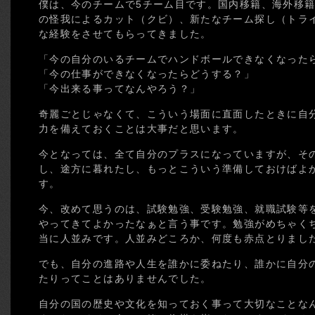
僕は、今のチームで5チーム目です。国内移籍、海外移
の怪我によるカット（クビ）、新たなチーム探し（トラ
な経験をさせてもらってきました。
「今の自分のいるチームでハンドボールできなくなった
「今の仕事ができなくなったらどうする？」
「今出来る事ってなんやろう？」
奇麗ごとじゃなくて、こういう場面に直面したときに自
力を備えておくことは大事だと思います。
今となっては、全て自分のプラスになっていますが、そ
し、途方に暮れたし、もっとこういう準備しておけばよ
す。
今、改めて思うのは、試験勉強、受験勉強、就職試験等
やってきてよかったなぁと言う事です。勉強がめちゃく
当に人並みです。人並みどころか、何度も赤点とりまし
でも、自分の進路や人生を誰かに委ねたり、誰かに自分
たりってことはありませんでした。
自分の国の歴史や文化を知っておく事って大切なことな