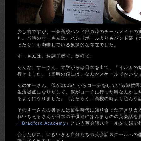
少し前ですが、一条高校ハンド部の時のチームメイトの
た。当時のすーさんは、ハンドボールよりもハンド部（
ったり）を満喫している象徴的な存在でした。
すーさんは、お調子者で、剽軽で。
そんな、すーさん。大学からは日本を出て、「イルカの
行きました。（当時の僕には、なんかスケールでかいな
そのすーさん、僕が2006年からコーチをしている滋賀
生活拠点になりだして、僕がコーチに行った時なんかに
るようになりました。（おそらく、高校の時より色んな
そのすーさんの奥さんは留学時代に知り合ったアメリカ
れいちぇるさんが日本の子供達にほんまものの英会話を
「Bradford Academy」
という英会話スクールを夫婦で
会うたびに、いきいきと自分たちの英会話スクールへの