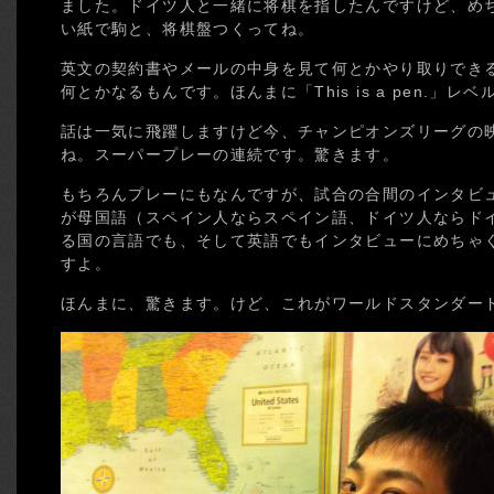
ました。ドイツ人と一緒に将棋を指したんですけど、め
い紙で駒と、将棋盤つくってね。
英文の契約書やメールの中身を見て何とかやり取りでき
何とかなるもんです。ほんまに「This is a pen.」レ
話は一気に飛躍しますけど今、チャンピオンズリーグの
ね。スーパープレーの連続です。驚きます。
もちろんプレーにもなんですが、試合の合間のインタビ
が母国語（スペイン人ならスペイン語、ドイツ人ならド
る国の言語でも、そして英語でもインタビューにめちゃ
すよ。
ほんまに、驚きます。けど、これがワールドスタンダー