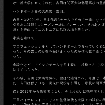
が中部大学に来てくれた。吉田は関西大学北陽高校の監
ハンドボール界の大悪友・吉田。
吉田とは2001年に日本代表βチームで初めて一緒にな
ダ熊本に移籍し1シーズン一緒にプレーした。そのあと
州）を経由してエストニアに活躍の場を移した。
家族を連れて。
プロフェッショナルとしてハンドボールで食っていく姿
った。その吉田の影響を受けまくったのか僕も数年後に
った。
余談だけど、ドイツでチームを探す時に、植松さん（U2
助けてもらった。
その後、吉田は大崎電気へ。僕は北陸電力へ。今度は日
た。吉田は僕よりも一足先に現役を引退し、母校の関西
僕も2015年から指導者になり、今はお互いに指導者と
三重バイオレットアイリスの監督時代も大阪での試合の
た。「俺は友だち応援するんじゃっ」ってほんまに応援