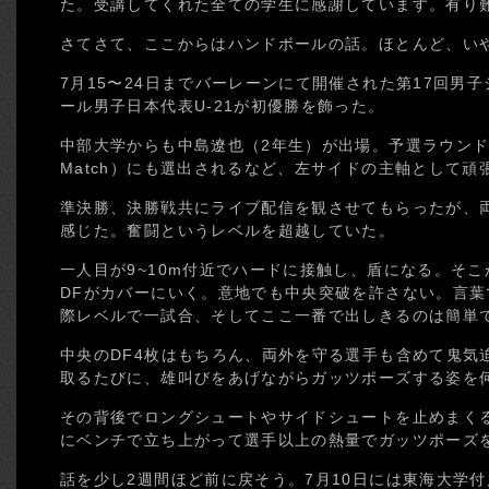
た。受講してくれた全ての学生に感謝しています。有り
さてさて、ここからはハンドボールの話。ほとんど、い
7月15〜24日までバーレーンにて開催された第17回男
ール男子日本代表U-21が初優勝を飾った。
中部大学からも中島遼也（2年生）が出場。予選ラウンド第1戦
Match）にも選出されるなど、左サイドの主軸として頑
準決勝、決勝戦共にライブ配信を観させてもらったが、両
感じた。奮闘というレベルを超越していた。
一人目が9~10m付近でハードに接触し、盾になる。そ
DFがカバーにいく。意地でも中央突破を許さない。言
際レベルで一試合、そしてここ一番で出しきるのは簡単
中央のDF4枚はもちろん、両外を守る選手も含めて鬼気
取るたびに、雄叫びをあげながらガッツポーズする姿を
その背後でロングシュートやサイドシュートを止めまくる
にベンチで立ち上がって選手以上の熱量でガッツポーズ
話を少し2週間ほど前に戻そう。7月10日には東海大学