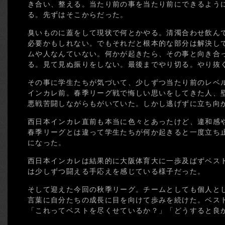
き合い、整える。当たり前の事を当たり前にできるよう
る。先ずはそこからだった。
臭いものに蓋をして現状で何とかやる。清濁合わせ飲ん
必要かもしれない。でもそれだと根本的な部分は解決し
ムや人なんていない。何かが起きたら、その事と向き合
る。見て見ぬ振りをしない。最後までやり切る。やり抜
その事に学生たちが気づいて、少しずつ当たり前のレベ
インカレ前。春季リーグ戦で悔しい思いをしてきた人、
悪戦苦闘しながらもがいていた。しかし逃げずに立ち向
西日本インカレ直前も本当に色々とあったけど、違和感
春季リーグとは違って学生たちが何か起きると一度立ち
になった。
西日本インカレは結果的に大阪体育大に一歩及ばずベス
は少しずつ闘える手応えを感じている様子だった。
そして迎えた今回の秋季リーグ。チームとしても個人と
言葉に自分たちの成長に目を向けて歩みを続けた。ベス
「これってベストを尽くせているか？」「どうすると良