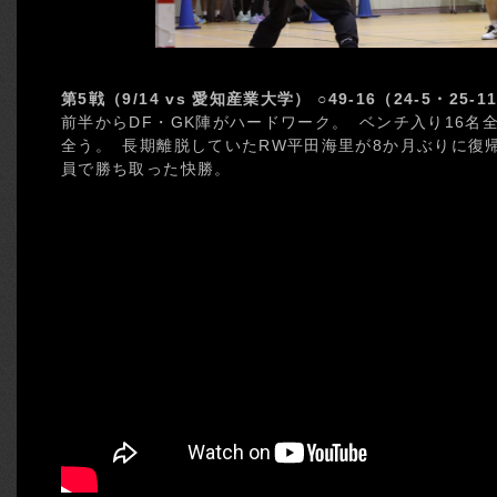
第5戦（9/14 vs 愛知産業大学） ○49-16（24-5・25-1
前半からDF・GK陣がハードワーク。 ベンチ入り16名
全う。 長期離脱していたRW平田海里が8か月ぶりに復
員で勝ち取った快勝。