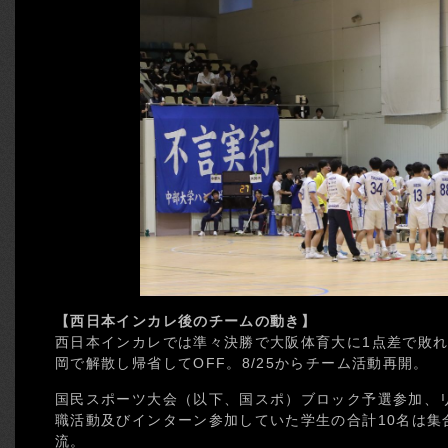
【西日本インカレ後のチームの動き】
西日本インカレでは準々決勝で大阪体育大に1点差で敗れ
岡で解散し帰省してOFF。8/25からチーム活動再開。
国民スポーツ大会（以下、国スポ）ブロック予選参加、
職活動及びインターン参加していた学生の合計10名は集
流。