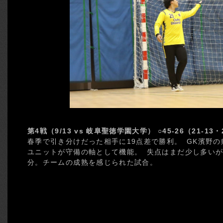
第4戦（9/13 vs 岐阜聖徳学園大学） ○45-26（21-13・
春季で引き分けだった相手に19点差で勝利。 GK濱野の
ユニットが守備の軸として機能。 失点はまだ少し多いが
分。チームの成熟を感じられた試合。