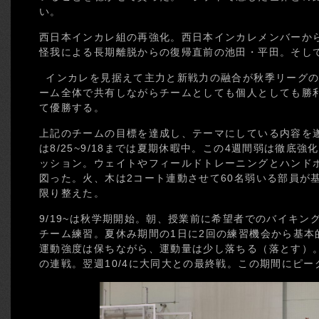
い。
西日本インカレ組の再強化。西日本インカレメンバーか
怪我による長期離脱からの復帰直前の池田・平田。そし
インカレを見据えて主力と新戦力の融合が秋季リーグの
ーム全体で共有しながらチームとしても個人としても勝
て優勝する。
上記のチームの目標を達成し、テーマにしている内容を
は8/25~9/18までは夏期休暇中。この4週間弱は徹底
ッション。ウェイトやフィールドトレーニングとハンド
図った。火、木は2コート連動させて60名弱いる部員が
限り整えた。
9/19~は秋学期開始。朝、授業前に希望者でのバイキン
チーム練習。夏休み期間の1日に2回の練習機会から基本
運動強度は保ちながら、運動量は少し落ちる（落とす）。9
の連戦。翌週10/4に大同大との最終戦。この期間にピ