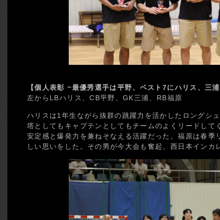
【個人表彰 ~最優秀選手は平野、ベスト7にハリス、三浦
左からLBハリス、CB平野、GK三浦、RB福原
ハリスは1年生ながら抜群の跳躍力を活かしたロングシ
塔としてもキャプテンとしてもチームのよくリードして
安定感と爆発力を兼ねそなえる活躍だった。福原は春季
しい思いをした。その男が今大会も奮起、西日本インカ