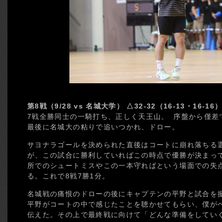
第8戦（9/28 vs 名城大学） △32-32（16-13・16-16
7戦全勝同士の一騎打ち、正しく天王山。 序盤から僅差
最後に名城大の粘りで追いつかれ、ドロー。
サヨナラゴールを決められた直後はコートに崩れ落ちる
が、この試合に勝利していればこの時点で優勝が決まっ
所でのシュートミスやこの一本守ればという場面での失
る。これで8戦7勝1分。
名城戦の痛恨のドローの後にキャプテンの平野と試合を
平野がコートの中で感じたことを聴かせてもらい、僕が
伝えた。その上で最終戦に向けて「どんな準備をしてい