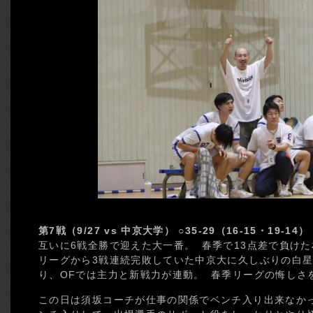
第7戦（9/27 vs 中京大学） ○35-29（16-15・19-14）
互いに6戦全勝で迎えた大一番。 春季で13点差で負けた
リーグから3戦連続完敗していた中京大に久しぶりの白星
り、OFでは主力と新戦力が連動。 春季リーグの悔しさ
この日は須坂コーチが仕事の関係でベンチ入り出来なか