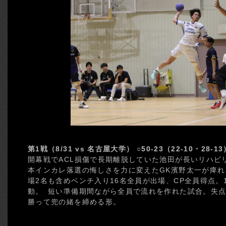
第1戦（8/31 vs 名古屋大学） ○50-23（22-10・28-13
開幕戦でACL損傷で長期離脱していた池田が長いリハビ
本インカレ落選の悔しさを力に変えたGK濱野太一が痺れ
場2名も含めベンチ入り16名全員が出場、CP全員得点
動。 短い準備期間ながら全員で流れを作れた試合。失
勝って兜の緒を締める形。