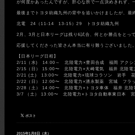
が何度かあったんですが、肝心な所で一点決めきれず、
最後までトヨタ紡織九州の背中を追いかけましたが、最
北電 24（11-14 13-15）29 トヨタ紡織九州
2月、3月と日本リーグは残り6試合、何とか勝点をとっ
応援してくださった皆さん本当に有り難うございました
【日本リーグ日程】
2/11（水) 14:00～ 北陸電力×豊田合成 福岡 アク
2/15（日） 15:00〜 北陸電力×大崎電気 福井 北
2/21 (土) 13:00〜 北陸電力×琉球コラソン 岩手
2/22（日） 12:00〜 北陸電力×湧永製薬 宮城 フラ
2/28（土） 14:00〜 北陸電力×トヨタ車体 福井 
3/7 （土） 13:00〜 北陸電力×トヨタ自動車東日本 
2015年1月8日（木）