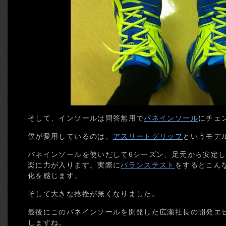
そして、インソールは問答無用で
バネインソール
にチェ
僕が愛用しているのは、
アスリートグリップ
というモデ
バネインソールを使いだして6シーズン、足元から安定
楽に力が入ります。実際に
バランステスト
をするとこん
化を感じます。
そして大きな捻挫が無くなりました。
最後にこのバネインソールを開発した広瀬社長の開発エ
しますね。