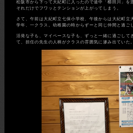
松阪市から下って大紀町に入ったので途中「櫛田川」を渡
それだけでフワッとテンションが上がってしまう。
さて、午前は大紀町立七保小学校、午後からは大紀町立
学年、一クラス。幼稚園の時からずーと同じ仲間と過ご
活発な子も、マイペースな子も、ずっと一緒に過ごして
て、担任の先生の人柄がクラスの雰囲気に滲み出ていた