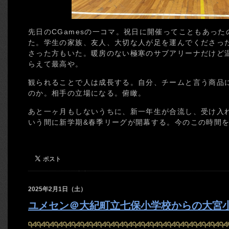
先日のCGamesの一コマ。祝日に開催ってこともあっ
た。学生の家族、友人、大切な人が足を運んでくださっ
さった方もいた。暖房のない極寒のサブアリーナだけど
らえて最高や。
観られることで人は成長する。自分、チームと言う商品
のか。相手の立場になる。俯瞰。
あと一ヶ月もしないうちに、新一年生が合流し、受け入
いう間に新学期&春季リーグが開幕する。今のこの時間
2025年2月1日（土）
ユメセン＠大紀町立七保小学校からの大宮