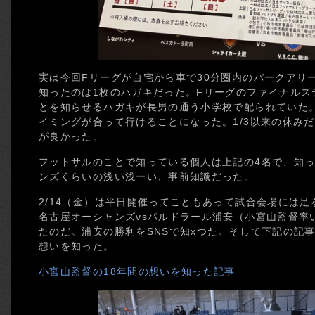
実は今回Fリーグが自宅から車で30分圏内のパークアリ
知ったのは1枚のハガキだった。Fリーグのファイナルス
とを知らせるハガキが長男の通う小学校で配られていた
イミングが合って行けることになった。1/3以来の休み
が良かった。
フットサルのことで知っている個人は上記の4名で、知
ンズくらいの浅い浅ーい、事前知識だった。
2/14（金）は平日開催ってこともあって試合会場には足
名古屋オーシャンズvsパルドラール浦安（小宮山監督率
たのだ。浦安の勝利をSNSで知xつた。そして下記の記
想いを知った。
小宮山監督の18年間の想いを知った記事