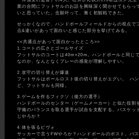
業の合間にフットサルのお話を興味深く聞かせてもらっ
いと思っていた。念願叶って、漸く初観戦できた。
せっかくなので、ハンドボールフィールドからの視点で
点&違いがあって面白いと感じた部分を挙げてみる。
<<共通点があって面白かったところ>>
1.コートの広さとゴールサイズ
フットサルのコートは40m×20m。ハンドボールと同じ
なのか、なんとなくプレーの感覚が理解しやすい。
2.攻守の切り替えが爆速
フットサルはボールロスト後の切り替えがエグい。 ハ
ど、フットサルも同様。
3.ゲームを作るフィクソ（後方の選手）
ハンドボールのセンター（ゲームメーカー）と似た役割
守備のバランスを取る選手が試合を支配する。バスケッ
じやろか？
4.体を張るピヴォ
サッカーで言うFWやろか？ハンドボールのポスト。バ