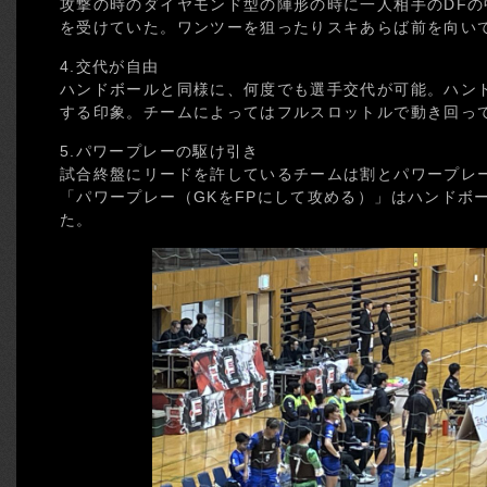
攻撃の時のダイヤモンド型の陣形の時に一人相手のDF
を受けていた。ワンツーを狙ったりスキあらば前を向い
4.交代が自由
ハンドボールと同様に、何度でも選手交代が可能。ハン
する印象。チームによってはフルスロットルで動き回って
5.パワープレーの駆け引き
試合終盤にリードを許しているチームは割とパワープレ
「パワープレー（GKをFPにして攻める）」はハンドボ
た。