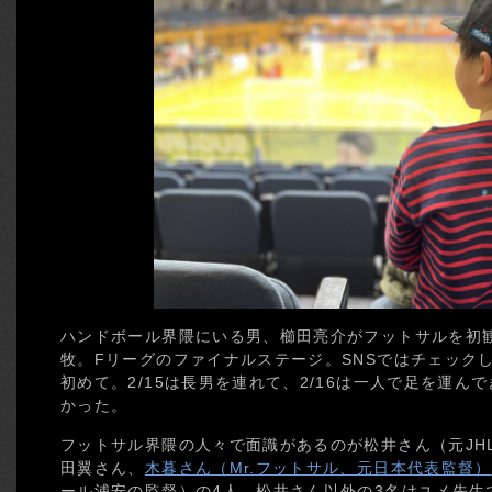
ハンドボール界隈にいる男、櫛田亮介がフットサルを初
牧。Fリーグのファイナルステージ。SNSではチェック
初めて。2/15は長男を連れて、2/16は一人で足を運
かった。
フットサル界隈の人々で面識があるのが松井さん（元JH
田翼さん、
木暮さん（Mr.フットサル、元日本代表監督）
ール浦安の監督）の4人。松井さん以外の3名はユメ先生