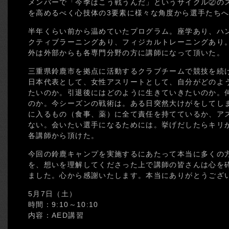
メンバーで「今季はこう戦うんだ」というサイクル②の
を高めるべく心技体の3要素に様々な角度から選手たち
半年くらい前から温めていたプログラム。座学あり、ハ
クティブラーニングあり、フィジカルトレーニングあり
外は外部からも各専門分野の方に講師になって頂いた。
三重県鈴鹿市を拠点に活動するクラブチームで競技を続け
日本代表として、女性アスリートとして、自分がどのよ
たいのか。引退後にはどのように生きていきたいのか。
のか。今シーズンの戦術は。ある日突然大けがをしてし
に入るもの（食事、薬）に全て責任を持てているか、ア
ない。会いたい選手になるためには。挙げだしたらキリ
各講師から頂けた。
今回の鈴鹿キャンプを実施するにあたって本当に多くの
を、想いを理解してくださった上で講師の皆さんは心を
ました。心から感謝いたします。本当にありがとうござ
5月7日（土）
時間：9:10～10:10
内容：AED講習