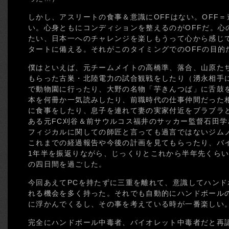
しかし、アスリートの食事＆意識にOFFはない。OFF
い。心身ともにコンディションを整えるのがOFFだ。心
たい、日本一へのチャレンジを楽しもうって心から感じて
タートに備える。それがこのタイミングでのOFFの目的
僕はといえば、元チームメイトの高橋準、落合、山原たち
もらった古巣・北陸電力の試合観戦をしたり（湧永相手
で動物園に行ったり、大野の名物「芋きんつば」に舌鼓
本を何冊か一気読みしたり、前職時代の仕事仲間だった
に食事をしたり、息子を連れて妻の実家付近をブラブラ
ある元FC刈谷＆前サウルコス福井のサッカー監督石田
フィジカルに関しての師匠と言っても過言ではないジム
これまでの経過報告や今後の計画を見てもらったり、バ
1年半を振返りながら、じっくりとこれから半年先くら
の四日間を過ごした。
今回あえてPCを持たずに三重を離れて、意識してハン
れる機会を多く持った。それでも自動的にハンドボール
に浮かんでくるし、その事を考えている時が一番楽しい
完全にハンドボール中毒者、バイオレット中毒者だと再認