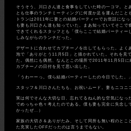
そうそう、川口さん達と食事をしていた時の一コマ。と
とも仕事のランチミーティングに何度か足を運んだこと
トランは2011年に妻との結婚パーティーでお世話にな
も妻も川口さん達も知っていた。まあ知っていてそこで
できてくれるスタッフとも「僕らここで結婚パーティー
しみながらのランチだった。
デザートに合わせてカプチーノを出してもらった。よく
泡で「ありがとう11月5日」と描かれていた。それを見
た。偶然にも偶然、なんとこの場所で2011年11月5日
カプチーノの日付を見て思い出した。
「うわーーっ。僕ら結婚パーティーしたの今日でした。
スタッフ＆川口さんたちも、お祝いムード。妻もニコニ
実は何でそんな大切な日、忘れてるねん的な空気になっ
でめっちゃ色々考えたのである。僕も妻も完全に失念して
かったぜ…）
家族の大切さ＆ありがたみ、そして同所も無い程のとこ
た充実したOFFだったのは言うまでもない。