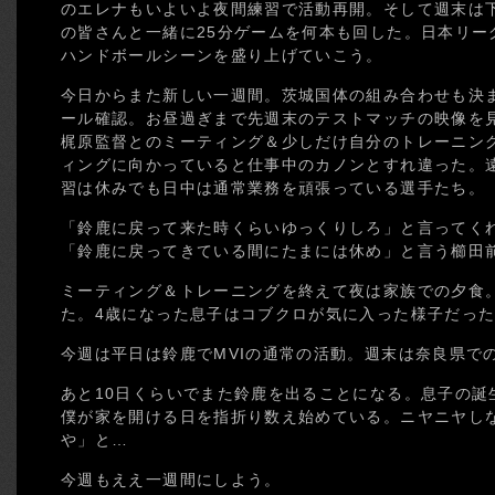
のエレナもいよいよ夜間練習で活動再開。そして週末は
の皆さんと一緒に25分ゲームを何本も回した。日本リー
ハンドボールシーンを盛り上げていこう。
今日からまた新しい一週間。茨城国体の組み合わせも決
ール確認。お昼過ぎまで先週末のテストマッチの映像を
梶原監督とのミーティング＆少しだけ自分のトレーニン
ィングに向かっていると仕事中のカノンとすれ違った。
習は休みでも日中は通常業務を頑張っている選手たち。
「鈴鹿に戻って来た時くらいゆっくりしろ」と言ってく
「鈴鹿に戻ってきている間にたまには休め」と言う櫛田
ミーティング＆トレーニングを終えて夜は家族での夕食
た。4歳になった息子はコブクロが気に入った様子だっ
今週は平日は鈴鹿でMVIの通常の活動。週末は奈良県で
あと10日くらいでまた鈴鹿を出ることになる。息子の誕
僕が家を開ける日を指折り数え始めている。ニヤニヤし
や」と…
今週もええ一週間にしよう。