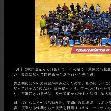
8月末に欧州遠征から帰国して、その足で千葉県の高校
い、鈴鹿に戻って国体東海予選を戦った先々週。
先週初めはMVIの練習が休みだったので、夏の終わりに
戻って息子の4歳の誕生日を祝ったり、プールに行った
り。電車好きの息子は、欧州遠征から帰ると深海生物＆
週半ばからはMVIの活動再開。夜間の通常練習、スポン
議。度重なる怪我からの復活を目指すユキ&ヨーコサノ