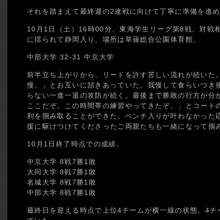
それを踏まえて最終週の2連戦に向けて丁寧に準備を進
10月1日（土）16時00分、東海学生リーグ第8戦。対
に揺られて静岡入り。場所は草薙総合公園体育館。
中部大学 32-31 中京大学
前半立ち上がりから、リードを許す苦しい流れが続いた
慢。」とお互いに頷きあっていた。我慢して食らいつき
らない一進一退の攻防が続く。最後まで勝敗の行方が分
ここだぞ。この時間帯の練習やってきたぞ。」とコート
利を掴み取ることができた。ベンチ入りが叶わなかった
援に駆けつけてくださったご両親たちも一緒になって掴
10月1日終了時点での成績。
中京大学 8戦7勝1敗
大同大学 8戦7勝1敗
名城大学 8戦7勝1敗
中部大学 8戦7勝1敗
最終日を迎える時点で上位4チームが横一線の状態。4チ