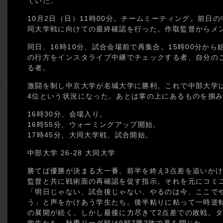
ていた。
10月2日（日）11時00分。チームミーティング。前日
同大学戦に向けての最終確認を行った。作取監督からメ
同日、16時10分、試合会場前で再集合。15時00分から
の行方をインスタライブ中継でチェックする者、自分の
る者。
激闘を制し中京大学が名城大学に勝利。これで中部大学
4位という状況になった。あとは掌の上にあるものを掴
16時30分、会場入り。
16時55分、ウォーミングアップ開始。
17時45分、大同大学戦、試合開始。
中部大学 26-28 大同大学
勝てば優勝が決まる大一番。前半を終え3点差を追いか
監督と共に戦術面の再確認を促す指示。それを元にコミ
「明日じゃない、試合後じゃない、やるのは今、ここでや
う」と声をかけあう学生たち。後半粘りに粘って一時逆
の展開が続く。しかし最後に力尽きて2点差での敗戦。