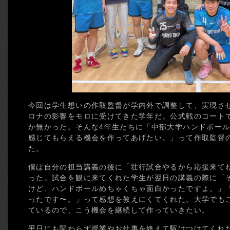
今回は学生想いの作取監督が学内外で調整して、実現さ
ロナの影響をモロに受けてきた学年だ。公式戦のコート
か無かった。そんな4年生たちに「中部大学ハンドボール
感じてもらえる機会を作ってあげたい。」って作取監督
た。
僕は自分の担当講義の後に「壮行試合やるから応援来て
った。試合を観に来てくれた学生が翌日の講義の際に「
けど、ハンドボールめちゃくちゃ面白かったですよ。」「
ったです〜。」って感想を教えにくてくれた。大学でも
ているので、こう機会を継続して作っていきたい。
平日にも関わらず授業やお仕事を終えて駆けつけてくれ