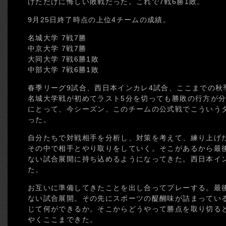
けただけに悔しい敗戦だった。これで7戦6勝1敗。
9月25日終了時点の上位4チームの成績。
名城大学 7戦7勝
中京大学 7戦7勝
大同大学 7戦6勝1敗
中部大学 7戦6勝1敗
春季リーグ9試合、西日本インカレ4試合、ここまでの秋
名城大学戦が初めてラスト5分を切っても勝敗の行方が
にとって、今シーズン、このチームの公式戦でこういう
った。
自分たちで対戦相手を分析し、対策を考えて、練り上げ
その中で相手とやり取りをしていく。そこがあるから最
ない試合展開に持ち込めるようになってきた。西日本イ
た。
お互いに準備してきたことを出し合ってプレーする。最
ない試合展開。その先にスポーツの醍醐味が詰まってい
じて何ができるか。そこからどうやって勝点を取り切る
やくここまできた。