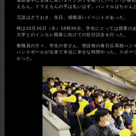
通勤途中に全身に青いヌイグルミを纏ったバイク?が横
えもん。ドラえもんの手は丸いはず。ハンドルはちゃん
冗談はさておき、先日、感慨深いイベントがあった。
時は10月26日（水）18時30分。学生にとっては授業
大学とのインカレ開幕に向けての壮行試合を行った。
教職員の方々、学生の皆さん、併設校の春日丘高校ハン
ハンドボールが出来て本当に幸せな時間やった。スポー
かった。