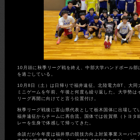
10月頭に秋季リーグ戦を終え、中部大学ハンドボール部
を過ごしている。
10月8日（土）は日帰りで福井遠征。北陸電力BT、大同大
ミニゲームを午前、午後と何度も繰り返した。大学勢はイ
リーグ再開に向けてと言う位置付け。
秋季リーグ戦後に富山県代表として栃木国体に出場してい
福井遠征からチームに再合流。国体では佐賀県（トヨタ紡
レーを生身で体感して帰ってきた。
余談だが今年度は福井県の競技力向上対策事業スーパー