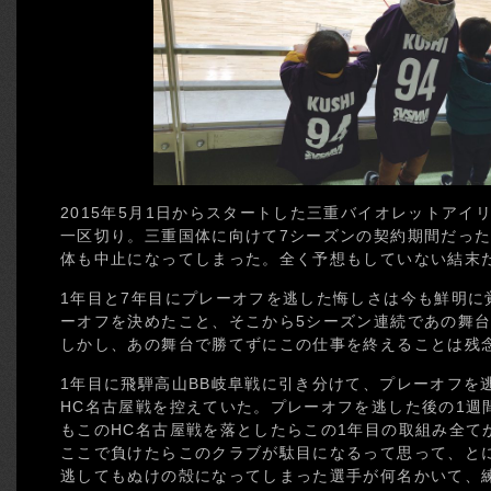
2015年5月1日からスタートした三重バイオレットアイリ
一区切り。三重国体に向けて7シーズンの契約期間だっ
体も中止になってしまった。全く予想もしていない結末
1年目と7年目にプレーオフを逃した悔しさは今も鮮明に
ーオフを決めたこと、そこから5シーズン連続であの舞
しかし、あの舞台で勝てずにこの仕事を終えることは残
1年目に飛騨高山BB岐阜戦に引き分けて、プレーオフを
HC名古屋戦を控えていた。プレーオフを逃した後の1週
もこのHC名古屋戦を落としたらこの1年目の取組み全て
ここで負けたらこのクラブが駄目になるって思って、と
逃してもぬけの殻になってしまった選手が何名かいて、