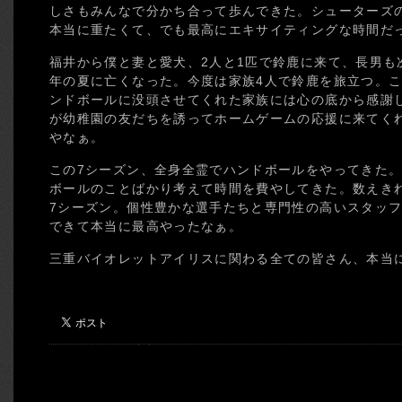
しさもみんなで分かち合って歩んできた。シューターズ
本当に重たくて、でも最高にエキサイティングな時間だ
福井から僕と妻と愛犬、2人と1匹で鈴鹿に来て、長男も
年の夏に亡くなった。今度は家族4人で鈴鹿を旅立つ。こ
ンドボールに没頭させてくれた家族には心の底から感謝
が幼稚園の友だちを誘ってホームゲームの応援に来てく
やなぁ。
この7シーズン、全身全霊でハンドボールをやってきた
ボールのことばかり考えて時間を費やしてきた。数えき
7シーズン。個性豊かな選手たちと専門性の高いスタッ
できて本当に最高やったなぁ。
三重バイオレットアイリスに関わる全ての皆さん、本当