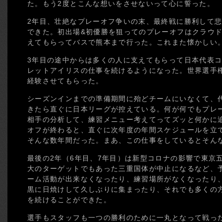
た。もう2度とこんな想いをさせないって心に誓った。
2年目、壮絶なプレーオフ争いの末、最終戦に勝利して
できた。初出場&初優勝を狙ってのプレーオフはクラウ
えてもらってバスで熊本まで行った。これまた懐かしい
3年目の途中からは多くの人に支えてもらって日本代表
レットアイリスの仕事を続けるようになった。世界選手
経験させてもらった。
シーズンインまでの準備期間に殆どチームにいなくて、
きたら直ぐに日本リーグが控えている。何が何でもプレ
相手の分析して、練習メニュー考えてってズッと何かに
オフが終わると、直ぐに次年度の年間スケジュールを立
そんな数年間だった。まあ、この仕事をしているとそん
最後の2年（6年目、7年目）は新型コロナの影響で東京
大のターゲットでもあった三重国体が中止になるなど、
ーム活動が出来なくなったり、練習場所がなくなったり
黒に日焼けして久しぶりに集まったり、それでも多くの
を続けることができた。
選手もスタッフも一つの勝利のために一丸となって戦っ