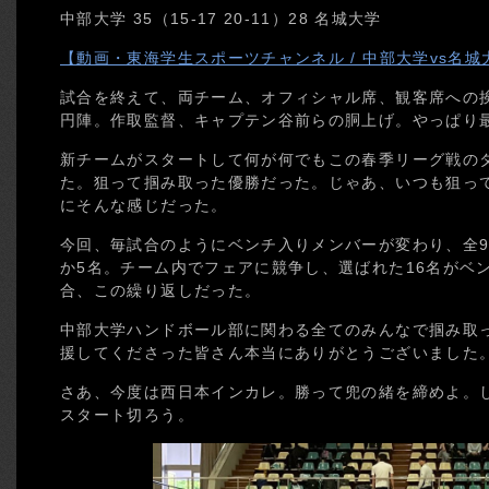
中部大学 35（15-17 20-11）28 名城大学
【動画・東海学生スポーツチャンネル / 中部大学vs名城
試合を終えて、両チーム、オフィシャル席、観客席への
円陣。作取監督、キャプテン谷前らの胴上げ。やっぱり
新チームがスタートして何が何でもこの春季リーグ戦の
た。狙って掴み取った優勝だった。じゃあ、いつも狙っ
にそんな感じだった。
今回、毎試合のようにベンチ入りメンバーが変わり、全
か5名。チーム内でフェアに競争し、選ばれた16名がベ
合、この繰り返しだった。
中部大学ハンドボール部に関わる全てのみんなで掴み取
援してくださった皆さん本当にありがとうございました
さあ、今度は西日本インカレ。勝って兜の緒を締めよ。
スタート切ろう。