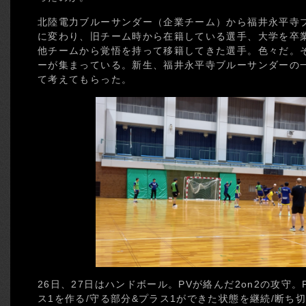
北陸電力ブルーサンダー（企業チーム）から福井永平寺
に変わり、旧チーム時から在籍している選手、大学を卒業
他チームから覚悟を持って移籍してきた選手。色々だ。
ーが集まっている。新生、福井永平寺ブルーサンダーの
て考えてもらった。
26日、27日はハンドボール。PVが絡んだ2on2の攻守。
ス1を作る/守る部分&プラス1ができた状態を継続/断ち