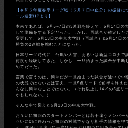
【令和５年度春季リーグ戦（５月７日中止分）の振替に
ール連盟HPより】
本来であれば、5月5~7日の3連戦を終えて、5月14日
して準備をする予定だった。しかし、再試合が確定した
変更して、5月13日の中京大学戦（再試合）&5月14日
勝負の2連戦を挑むことになった。
日本リーグ時代に、台風や大雪、あるいは新型コロナで
何度か経験してきた。しかし、一旦始まった試合が中断
めてだった。
言葉で言うのは、簡単だが一旦始まった試合が途中で中
の状態ではないとは言え、一旦5点リードで前半を終えた
んなに簡単なことではない。（それ以上に14-9の5点
かもしれない。）
そんな中で迎えた5月13日の中京大学戦。
お互いに前回のスタートメンバーとは若干違うメンバー
互いに幻に終わった前回の対戦でかなり相手の情報を得
え、30分はお違いに一度はがっぷり四つに組み合ってい