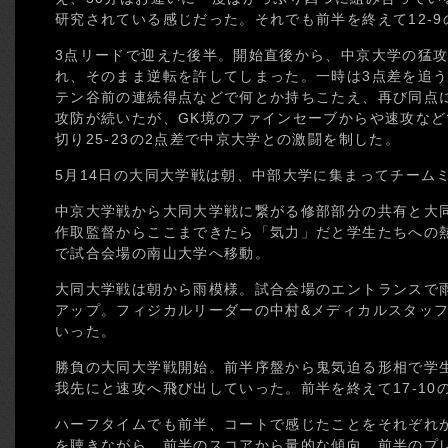
研究されている感じだった。それでも前半を終えて12-
3点リードで迎えた後半。開始直後から、中京大学の猛
れ、そのまま逆転を許してしまった。一時は3点差を追
テン谷前の連続得点などで何とか持ちこたえ、再び同点
攻防が続いたが、GK境のファインセーブからや速攻な
切り25-23の2点差で中京大学との激闘を制した。
5月14日の大同大学戦は朝、中部大学に集まってチーム
中京大学戦から大同大学戦に繋がる修部部分の共有と大
作取監督からここまできたら「気力」だと学生たちへの
で試合会場の南山大学へ移動。
大同大学戦は朝から雨模様。試合会場のエントランスで
アップ。フィジカルリーダーの中村&メディカルスタッ
いった。
勝負の大同大学戦開始。前半序盤から鬼気迫る形相で学
我先にと速攻へ飛び出していった。前半を終えて17-10
ハーフタイムでも前半、コートで感じたことをそれぞれ
を聴きながら、前半のスコアから量的な傾向。前半のプ