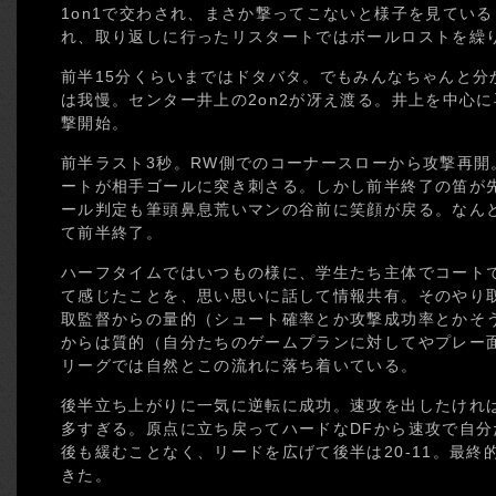
1on1で交わされ、まさか撃ってこないと様子を見てい
れ、取り返しに行ったリスタートではボールロストを繰
前半15分くらいまではドタバタ。でもみんなちゃんと分
は我慢。センター井上の2on2が冴え渡る。井上を中心
撃開始。
前半ラスト3秒。RW側でのコーナースローから攻撃再開
ートが相手ゴールに突き刺さる。しかし前半終了の笛が
ール判定も筆頭鼻息荒いマンの谷前に笑顔が戻る。なんとか
て前半終了。
ハーフタイムではいつもの様に、学生たち主体でコート
て感じたことを、思い思いに話して情報共有。そのやり
取監督からの量的（シュート確率とか攻撃成功率とかそ
からは質的（自分たちのゲームプランに対してやプレー
リーグでは自然とこの流れに落ち着いている。
後半立ち上がりに一気に逆転に成功。速攻を出したければ
多すぎる。原点に立ち戻ってハードなDFから速攻で自
後も緩むことなく、リードを広げて後半は20-11。最終的
きた。