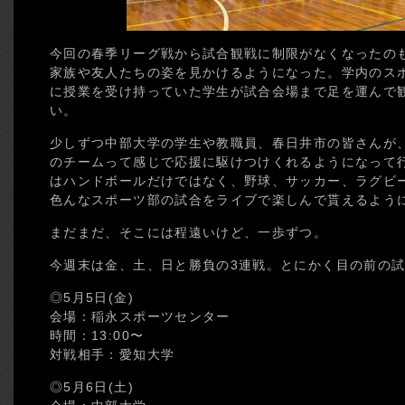
今回の春季リーグ戦から試合観戦に制限がなくなったの
家族や友人たちの姿を見かけるようになった。学内のス
に授業を受け持っていた学生が試合会場まで足を運んで
い。
少しずつ中部大学の学生や教職員、春日井市の皆さんが
のチームって感じで応援に駆けつけくれるようになって
はハンドボールだけではなく、野球、サッカー、ラグビ
色んなスポーツ部の試合をライブで楽しんで貰えるよう
まだまだ、そこには程遠いけど、一歩ずつ。
今週末は金、土、日と勝負の3連戦。とにかく目の前の
◎5月5日(金)
会場：稲永スポーツセンター
時間：13:00〜
対戦相手：愛知大学
◎5月6日(土)