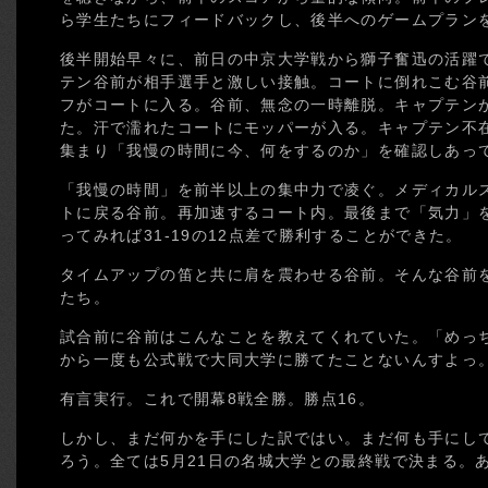
ら学生たちにフィードバックし、後半へのゲームプラン
後半開始早々に、前日の中京大学戦から獅子奮迅の活躍
テン谷前が相手選手と激しい接触。コートに倒れこむ谷
フがコートに入る。谷前、無念の一時離脱。キャプテン
た。汗で濡れたコートにモッパーが入る。キャプテン不
集まり「我慢の時間に今、何をするのか」を確認しあっ
「我慢の時間」を前半以上の集中力で凌ぐ。メディカル
トに戻る谷前。再加速するコート内。最後まで「気力」
ってみれば31-19の12点差で勝利することができた。
タイムアップの笛と共に肩を震わせる谷前。そんな谷前
たち。
試合前に谷前はこんなことを教えてくれていた。「めっ
から一度も公式戦で大同大学に勝てたことないんすよっ
有言実行。これで開幕8戦全勝。勝点16。
しかし、まだ何かを手にした訳ではい。まだ何も手にし
ろう。全ては5月21日の名城大学との最終戦で決まる。