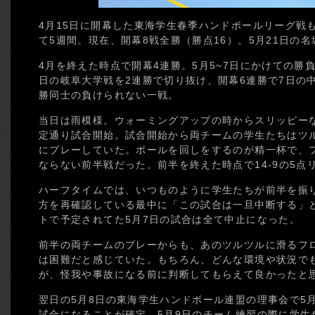
4月15日に開幕した東海学生春季ハンドボールリーグ戦
て5週間。現在、開幕8戦全勝（勝点16）。5月21日の
4月を終えた時点で開幕4連勝。5月5~7日にかけての勝
日の岐阜大学戦を2連勝で切り抜け、開幕6連勝で7日の
勝同士の負けられない一戦。
当日は雨模様。ウォーミングアップの時からスリッピー
定通り試合開始。試合開始から両チームの学生たちはツ
にプレーしていた。ボールを回しをするのが精一杯で、
ならない前半戦だった。前半を終えた時点で14-9の5点
ハーフタイムでは、いつものように学生たちが前半を振
方を再確認している最中に「この試合は一旦中断する」
トで予定されてた5月7日の試合は全て中止になった。
前半の両チームのプレーからも、あのツルツルに滑るフ
は困難だと感じていた。もちろん、どんな環境や状況で
が、怪我や事故になる前に判断してもらえて良かったと
翌日の5月8日の東海学生ハンドボール連盟の理事会で5月
試合になることが確定。5月9日のチーム練習の際に学生