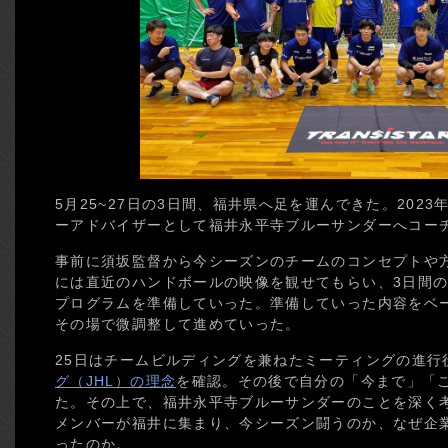
5月25~27日の3日間、福井県へ足を運んできた。202
ーアドバイザーとして福井永平寺ブルーサンダーへコー
事前に須坂監督から今シーズンのチームのコンセプトや
には直近のハンドボールの映像を観せてもらい、3日間
プログラムを準備していった。準備していった内容をベ
その場で微調整して進めていった。
25日はチームビルディングを兼ねたミーティングの進行
グ（JHL）の理念
を確認。その後で自分の「今まで」「
た。その上で、福井永平寺ブルーサンダーのことを深く
メンバーが福井に集まり、今シーズン闘うのか、なぜ企
ったのか。