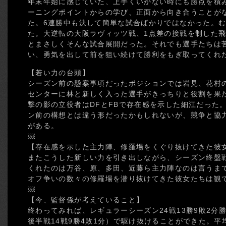
年末年始に感じていた、上手くいかない時にも勝点を積
ーニングポイントからの学び、正面から向き合うことが
た。6連勝中も決して簡単な試合ばかりではなかった。
た。大逆転の大阪ラヴィッツ戦、1点差の接戦を制した飛
とまさしくそんな試合展開だった。それでも選手たちは
い、勇気を出して前を狙い続けて勝利をもぎ取ってくれ
【若い力の台頭】
シーズン前の懸案事項だったポジションでは岩見、花村
センターに林と新しく入った選手がきっちりと役割を果
撃の影の立役者はDFとFBで存在感を示した細江だった
ン前の構想とは違う形だったかもしれないが、競争と協
がある。
￼
【存在感を示した主力陣、修羅場をくぐり抜けてきた彼
またこうした新しい力を引き出しながら、シーズン終盤
くれたのは万谷、原、多田、近藤ら主力陣なのは言うま
オフ争いの数々の修羅場を潜り抜けてきた彼女たちは観
￼
【今、監督係が考えていること】
終わってみれば、レギュラーシーズン24戦13勝9敗2分勝
後半戦14戦9勝4敗1分）で駆け抜けることができた。平