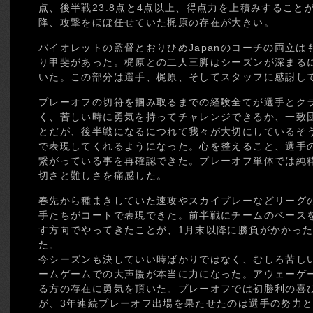
点、後半戦23.8点と4点以上、得点力を上積みすること
降、攻撃をほぼ任せていた梶原の存在が大きい。
バイオレットの監督とおりひめJapanのコーチの両立
り甲斐があった。梶原との二人三脚はシーズンが深まる
いた。この部分は選手、梶原、そしてスタッフに感謝し
プレーオフの切符を掴み取るまでの経験全てが選手とク
く、苦しい時に勇気を持ってチャレンジできるか、一致
とだが、後半戦になるにつれて我々が大切にしているそ
で表現してくれるようになった。心を整えること、選手
繋がっている事を再確認できた。プレーオフ単体では純
切さと難しさを痛感した。
春先から種まきしていた速攻やスカイプレーなどリーグ
手たちがコートで表現できた。前半戦にチームのベース
す方向でやってきたことが、1月末以降に勝負がかかっ
た。
今シーズンも決していい時ばかりではなく、むしろ苦し
ームゲームでの大声援が本当に力になった。アウェーゲ
る方の存在に勇気を頂いた。プレーオフでは初勝利の喜
が、3年連続プレーオフ出場を果たせたのは選手の努力