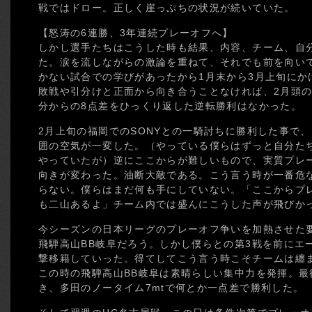
戦ではドロー。正しく崖っぷちの状況が続いていた。
【怒涛の6連勝、3年連続プレーオフへ】
しかし選手たちはこうした時も結果、内容、チーム、自
た。涙を流しながらの激論を重ねて、それでも前を向い
かない試合での学びがあったから1月末から3月上旬にか
敗戦や引分けと正面から向き合うことなければ、2月頭の
分からの8点差をひっくり返した逆転勝利はなかった。
2月上旬の福岡でのSONYとの一騎討ちに勝利した事で
囲の空気が一変した。（やっている僕らはずっと自分た
やっていたが）逆にここからが難しいもので、実質プレ
向きが変わった。油断大敵である。こう言う時が一番危
らない。僕らはまだ何も手にしていない。「ここからプ
も二山あるよ」チーム内では盛んにこうした声が飛びか
今シーズンの日本リーグのプレーオフ争いを加熱させた
飛騨高山BB岐阜だろう。しかし僕らとの第3戦を前にエ
撃移籍していった。得てしてこう言う時こそチームは纏
この時の飛騨高山BB岐阜は素晴らしい集中力を発揮。
き、多田のノータイム7mtで何とか一点差で勝利した。