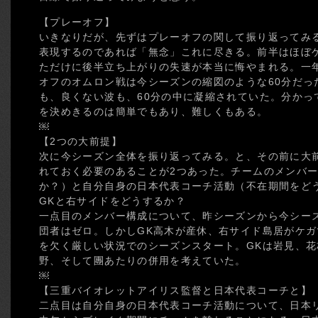
【プレーオフ】
いきなりだが、先ずはプレーオフの関して振り返ってみ
表現するのであれば「無念」これに尽きる。前半はほぼ
ただけに後半立ち上がりの失速が本当に悔やまれる。一
オフのオムロン戦は今シーズンの縮図のような60分だっ
も、良くない波も、60分の中に凝縮されていた。分かっ
を決めきるのは簡単でもあり、難しくもある。
￼
【2つの大前提】
次に今シーズン全体を振り返ってみる。と、その前に大
れておく必要のあることが2つあった。チームのメンバー
か？）と自分自身の日本代表コーチ活動（不在期間をど
GKと右サイドをどうするか？
一点目のメンバー構成について、昨シーズンから今シー
団者はゼロ。しかしGK高木が産休、右サイド島居がケガ
を欠く厳しい状況でのシーズンスタート。GKは岩見、
野、そして團あたりの併用を考えていた。
￼
【三重バイオレットアイリス監督と日本代表コーチと】
二点目は自分自身の日本代表コーチ活動について、日本リ