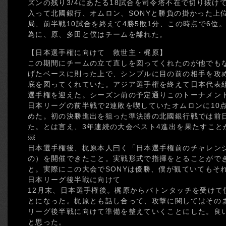
ズンの残り3/4にあたる18試合を司令塔不在で切り抜け
入って北國銀行、オムロン、SONYと勝負の掛かった上
局、前半戦10試合を終えて4勝5敗1分、この時点で6位
為に、原、多田と僕はチームを離れた。
【日本選手権に向けて 救世主・梶原】
この期間にチームの立て直しを図ってくれたのが他でも
げたベースに則った上で、シンプルに目の前の相手を攻
底を図ってくれていた。アジア選手権を終えて日本代表組
選手権を迎えた。シーズン前の予定通りこのトーナメン
日本リーグの前半戦で2連敗を喫していたオムロンに10
めた。初の決勝進出を狙った準決勝の北國銀行戦では前
た。とは言え、3年連続の大会ベスト4進出を果たすこと
￼
日本選手権後、梶原本人曰く「日本選手権前のチャレンジ
の）を開催できたこと。実戦形式で指揮をとることがで
と。実際にこの大会でSONYは優勝、僕が観ていてもそ
日本リーグ後半戦に向けて
12月末、日本選手権後。梶原からバトンタッチを受けて
とになった。梶原とも話し合って、攻撃に関してはその
リーグ後半戦に向けて準備を整えていくことにした。良
と思った。