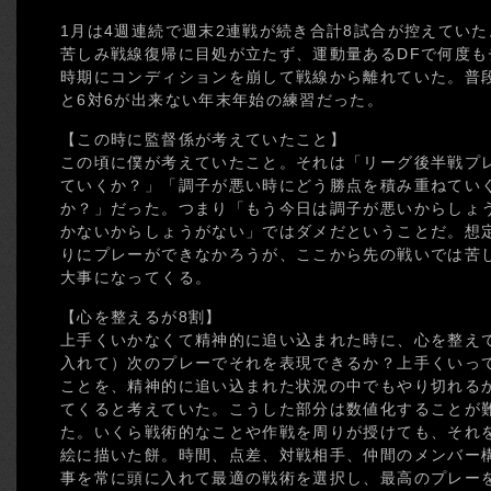
1月は4週連続で週末2連戦が続き合計8試合が控えてい
苦しみ戦線復帰に目処が立たず、運動量あるDFで何度
時期にコンディションを崩して戦線から離れていた。普
と6対6が出来ない年末年始の練習だった。
【この時に監督係が考えていたこと】
この頃に僕が考えていたこと。それは「リーグ後半戦プ
ていくか？」「調子が悪い時にどう勝点を積み重ねてい
か？」だった。つまり「もう今日は調子が悪いからしょ
かないからしょうがない」ではダメだということだ。想
りにプレーができなかろうが、ここから先の戦いでは苦
大事になってくる。
【心を整えるが8割】
上手くいかなくて精神的に追い込まれた時に、心を整え
入れて）次のプレーでそれを表現できるか？上手くいっ
ことを、精神的に追い込まれた状況の中でもやり切れる
てくると考えていた。こうした部分は数値化することが
た。いくら戦術的なことや作戦を周りが授けても、それ
絵に描いた餅。時間、点差、対戦相手、仲間のメンバー
事を常に頭に入れて最適の戦術を選択し、最高のプレー