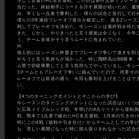
そして翌週のHC名古屋戦、この日は条件次第でプレー
合だった。終始相手にリードを許す展開が続いたが、最
み、辛くも一点差で勝利した。僕らの試合と並行して行わ
僕らの3年連続プレーオフ進出が確定した。過去2シーズ
利してプレーオフを決めた。今シーズンは最終戦を待た
きた。しかし、やりきったと言う感覚は全くなく、今年
う。チーム全体がそう言うムードに包まれていた。
￼
個人的にはシーズン終盤までプレーオフ争いで凌ぎを削
やろうと言う気持ちが強かった。特に飛騨高山BB岐阜、
ム勢で切磋琢磨してと言う気持ちでやっているし、今シ
3チームともプレーオフ争いに絡んでいたので、尚更そ
レーオフでは前述の通り、今回も勝利を上げることはで
い。
【4つのターニングポイントとそこからの学び】
今シーズンのターニングポイントになった試合はいくつか
た広島メイプルレッズ戦、年明けの8点リードから逆転
戦、熊本で1点差で破れたHC名古屋戦、1月末の引き分
特にこの4戦（敗戦や引き分け）からチームとしての学び
も、苦しい展開になった時に踏ん張りきれなかった試合