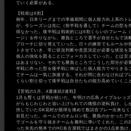
ていく必要がある。
【戦術は6割】
例年、日本リーグまでの準備期間に個人能力向上系のト
が、今シーズンは先に（前半戦を通して）チームの型を
得なかった。後半戦は戦術的には6割くらいのフレーム（
ージ）を作りながら、勝負ところで選手が自分たちで決
プローチに切り替えていった。日々の練習でもルールや
トさせていき、常に状況判断や意思決定が必要な状況を
個人の強化を図ることにフォーカスしていった。とは言
はあまりない。それでも勝負ところでこうした部分が必
半戦に作った型を後半戦に伸ばした個人能力でやりきる
てチームは一気に加速する。それが間に合わなければプ
くらい割り切って後半戦は自分たちの能力高めていくこ
【苦戦の1月、4週連続2連戦】
1月も暫くは苦戦が続いた、年明けの広島メイプルレッズ
がらもじわじわと追い上げられての痛恨の逆転負け、し
持していたGK花村が眼球を痛めて数試合プレー出来なく
岩見だった。ホームでのオムロン戦、勝負のかかったア
でゴールを守り抜きチームを勝利に導いてくれた。この
った矢先の熊本でのHC名古屋戦ではまさかの1点差負け