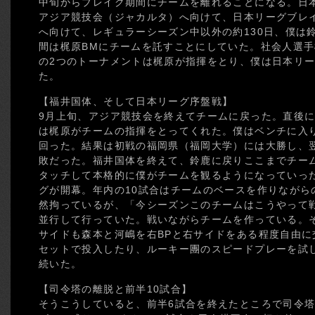
中旬からブレイク期間にチームを離れることになる。日本
アジア競技会（ジャカルタ）へ向けて、日本リーグブレ
へ向けて、レギュラーシーズン中以外の約130日、僕は
間は梶原BMにチームを託すことにしていた。社会人選手
の2つのトーナメントは梶原が指揮をとり、僕は日本リ
た。
【福井国体、そして日本リーグ序盤戦】
9月上旬、アジア競技会を終えてチームに戻った。直後
は梶原がチームの指揮をとってくれた。僕はベンチに入
回った。結果は初戦の福岡県（福岡大学）には大勝し、
敗だった。福井国体を終えて、鈴鹿に戻りここまでチー
タッチして本格的に僕がチームを観るようになっていっ
グが開幕。年内の10試合はチームのベースを作りながら
然拘っているが、「今シーズンこのチームはこうやって
並行して行っていた。戦いながらチームを作っている。
サイドも森本と河嶋を右BPと右サイドをある程度自由
セットで投入したり、ルーキー團のスピードプレーを試
続いた。
【司令塔の離脱と前半10試合】
そうこうしていると、前半6試合を終えたところで司令