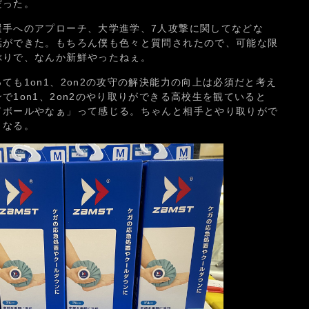
だった。
選手へのアプローチ、大学進学、7人攻撃に関してなどな
話ができた。もちろん僕も色々と質問されたので、可能な限
ぶりで、なんか新鮮やったねぇ。
ても1on1、2on2の攻守の解決能力の向上は必須だと考え
で1on1、2on2のやり取りができる高校生を観ていると
ドボールやなぁ」って感じる。ちゃんと相手とやり取りがで
くなる。