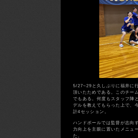
5/27~29と久しぶりに福
頂いたためである。このチームは
でもある。何度もスタッフ陣
デルを教えてもらった上で、今
計4セッション。
ハンドボールでは監督が志向
力向上を主眼に置いたメニュ
た。