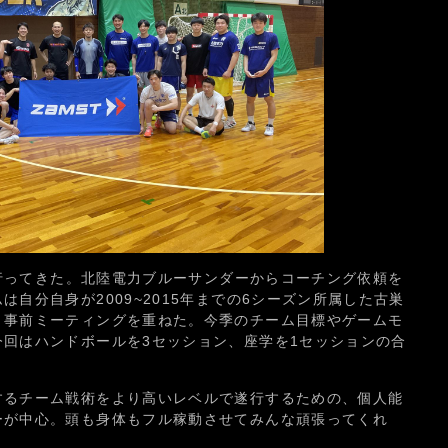
井に行ってきた。北陸電力ブルーサンダーからコーチング依頼を
自分自身が2009~2015年までの6シーズン所属した古巣
と事前ミーティングを重ねた。今季のチーム目標やゲームモ
回はハンドボールを3セッション、座学を1セッションの合
するチーム戦術をより高いレベルで遂行するための、個人能
ーが中心。頭も身体もフル稼動させてみんな頑張ってくれ