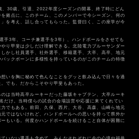
歳、30歳、引退、2022年度シーズンの開幕、終了時にどん
井を拠点に、このチーム、このメンバーで今シーズン、何の
？」を考え、話し合ってもらった。監督曰く、この座学が今
選手3年、コーチ兼選手を3年）、ハンドボールをさせても
ややり甲斐は少しだけ理解できる。北陸電力ブルーサンダー
。しかし社員選手、社外選手、移籍選手、大卒、高卒、地元
やバックボーンに多様性を持っているのがこのチームの特徴
の想いを胸に秘めて色んなことをグッと飲み込んで日々を過
た。でも、だからこそやり甲斐もあった。
るのは当時高卒ルーキーだった藤坂キャプテン、大卒ルーキ
2名だけ。当時僕らの試合の会場設営や応援に来てくれてい
主力でもある。前田、久保、西片、大谷、高森、山崎ら地元
地元ではないけれど、ハンドボールへの思いを持って県外か
バーもいる。何度かハンドボールを続けること自体が困難に
来ていない選手も含めて、みんなそれぞれに今の心境や福井