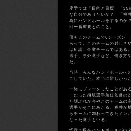
座学では「目的と目標」「35
な自分でありたいか？」「福
為にハンドボールをするのか
回一番重要とのこと。
僕もこのチームで6シーズン（
らって、このチームの難しさ
は所謂、企業チームではある
選手、県外選手など、働き方
だ。
当時、みんなハンドボールへ
ごしていた。本当に難しかっ
一緒にプレーをしたことがあ
ーだった須坂選手兼任監督の
た顔ぶれが今やこのチームの
選手がそこにあたる。福井が
らチームに加わってきたメン
なった選手もいる。
怪我で現在ハンドボールが出