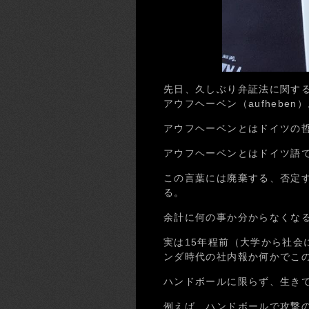
先日、久しぶり弁証法に関す
アウフヘーベン（aufheben
アウフヘーベンとはドイツの
アウフヘーベンとはドイツ語
この言葉には廃棄する、否定
る。
余計に何の事か分からなくな
実は15年程前（大学から社会
ンダ時代の社内報か何かでこ
ハンドボールに限らず、生き
例えば、ハンドボールで攻撃の