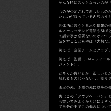
そんな時にスッとなったのが
ものが否定されて新しいもの
いものが持っている内容のう
具体的に言うと意思や情報の伝
ルメール⇒テレビ電話やSNS
て話す事は必要ないのか???
話をすることもやはり大切だ
例えば、企業チームとクラブ
例えば、監督（FM＝フィール
ジメント）。
どちらが良いとか、正しいと
切れるものじゃないし。割り
否定の先、矛盾の先に物事の
実はこの「アウフヘーベン」と
も書いてみようかと頭によぎっ
て自分の中でこの概念につい