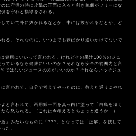
なのに守備の時に攻撃の正面に入ると利き腕側がフリーにな
腕側を守れと指導をされる。
をしていて外に抜かれるなとか、中には抜かれるなとか、ど
われる。それなのに、いつまでも夢ばかり追いかけてないで
スは健康にいいって言われる。けれどその果汁100％のジュ
絞っているなら健康にいいのか？それなら安全の範囲内と言
0％ではないジュースの方がいいのか？それならいっそジュ
？
うに言われて、自分で考えてやったのに、教えた通りにやれ
いよと言われて、画用紙一面を真っ白に塗って「白鳥を凄く
したら怒られる。（これは今考えるとちょっと違うか…）
盾」みたいなものに「???」となっては「正解」を捜して
かった。