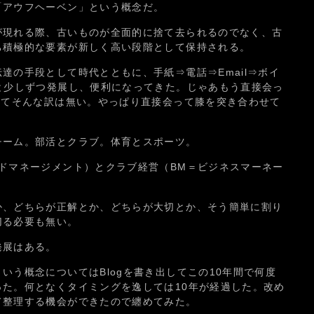
「アウフヘーベン」という概念だ。
が現れる際、古いものが全面的に捨て去られるのでなく、古
ち積極的な要素が新しく高い段階として保持される。
達の手段として時代とともに、手紙⇒電話⇒Email⇒ボイ
と少しずつ発展し、便利になってきた。じゃあもう直接会っ
ってそんな訳は無い。やっぱり直接会って膝を突き合わせて
。
チーム。部活とクラブ。体育とスポーツ。
ドマネージメント）とクラブ経営（BM＝ビジネスマーネー
か、どちらが正解とか、どちらが大切とか、そう簡単に割り
切る必要も無い。
発展はある。
いう概念についてはBlogを書き出してこの10年間で何度
た。何となくタイミングを逸しては10年が経過した。改め
て整理する機会ができたので纏めてみた。