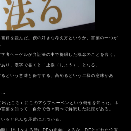
る書籍を読んだ。僕の好きな考え方というか、言葉の一つが
）。
哲学者ヘーゲルが弁証法の中で提唱した概念のことを言う。
であり、漢字で書くと「止揚（しよう）」となる。
するという意味と保存する、高めるという二様の意味があ
る…
に出たころ）にこのアウフヘーベンという概念を知った。ホ
の言葉を知って、自分で色々調べて解釈した記憶がある。
ていると色んな矛盾にぶつかる。
時に1対1をする時にDFの正面に入るな、DFとずれた位置