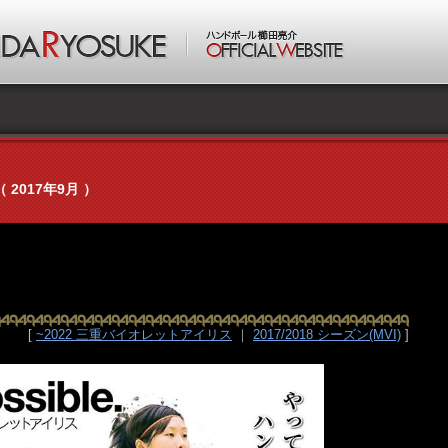
（ 2017年9月 ）
[
~2022 三重バイオレットアイリス
｜
2017/2018 シーズン(MVI)
]