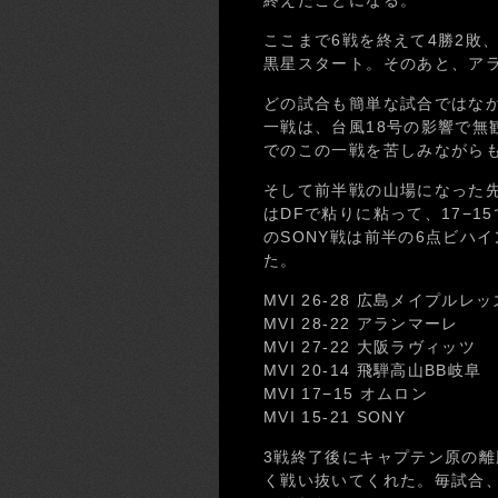
終えたことになる。
ここまで6戦を終えて4勝2敗
黒星スタート。そのあと、アラ
どの試合も簡単な試合ではなか
一戦は、台風18号の影響で無
でのこの一戦を苦しみながら
そして前半戦の山場になった先
はDFで粘りに粘って、17−
のSONY戦は前半の6点ビハイ
た。
MVI 26-28 広島メイプルレッ
MVI 28-22 アランマーレ
MVI 27-22 大阪ラヴィッツ
MVI 20-14 飛騨高山BB岐阜
MVI 17−15 オムロン
MVI 15-21 SONY
3戦終了後にキャプテン原の
く戦い抜いてくれた。毎試合