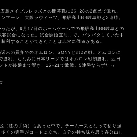
、広島メイプルレッズとの開幕戦に26−28の2点差で敗れ、
ンマーレ、大阪ラヴィッツ、飛騨高山BB岐阜戦と3連勝。
ったが、9月17日のホームゲームでの飛騨高山BB岐阜との
観客試合になった。試合開始直前まで、バタバタしていた中
も勝利することができたことは非常に価値がある。
週末の員弁でのオムロン、SONYとの2連戦。オムロンに
15で勝利。ちなみに日本リーグではオムロン戦初勝利。翌日
ンドが終盤まで響き、15−21で敗戦。5連勝ならずだっ
ズ
離脱（膝の手術）もあった中で、チーム一丸となって粘り強
、多くの選手がコートに立ち、自分の持ち味を思う存分出し