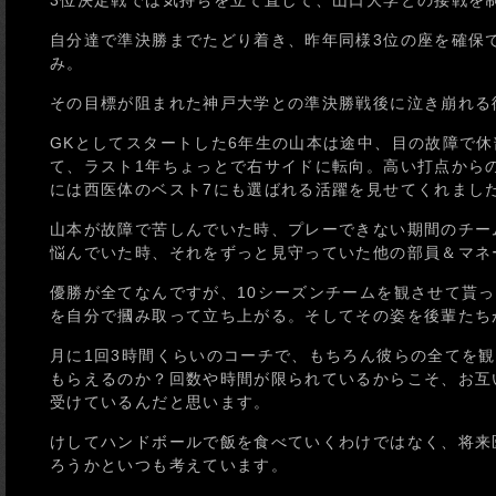
3位決定戦では気持ちを立て直して、山口大学との接戦を
自分達で準決勝までたどり着き、昨年同様3位の座を確保
み。
その目標が阻まれた神戸大学との準決勝戦後に泣き崩れる
GKとしてスタートした6年生の山本は途中、目の故障で
て、ラスト1年ちょっとで右サイドに転向。高い打点からの
には西医体のベスト7にも選ばれる活躍を見せてくれまし
山本が故障で苦しんでいた時、プレーできない期間のチー
悩んでいた時、それをずっと見守っていた他の部員＆マネ
優勝が全てなんですが、10シーズンチームを観させて貰
を自分で摑み取って立ち上がる。そしてその姿を後輩たち
月に1回3時間くらいのコーチで、もちろん彼らの全てを
もらえるのか？回数や時間が限られているからこそ、お互
受けているんだと思います。
けしてハンドボールで飯を食べていくわけではなく、将来
ろうかといつも考えています。