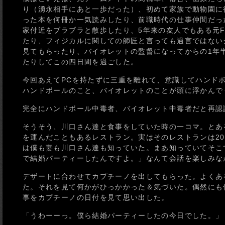
り（湧永相手にあと一歩だった）、初めて家族で動物園に
った本を何冊か一気読みしたり、前職時代の仕事仲間だっ
家付近をブラブラと散歩したり、5年来の友人でもある元
たり、フィジカルに関しての師匠と言っても過言ではない
見てもらったり、バイオレットの監督になってからの1年
たりしてこの四日間を過ごした。
今回あえてPCを持たずに三重を離れて、意識してハンド
ハンドボールのこと、バイオレットのことが頭に浮かんで
完全にハンドボール中毒者、バイオレット中毒者だと再認
そうそう、川口さん達と食事をしていた時の一コマ。とあ
を運んだこともあるレストラン。実はそのレストランは2
は僕も妻も川口さん達も知っていた。まあ知っていてそこ
で結婚パーティーしたんですよ。」なんて会話を楽しみな
デザートに合わせてカプチーノを出してもらった。よくあ
た。それを見て何かがひっかかった＆気づいた。偶然にも偶
事をカプチーノの日付を見て思い出した。
「うわーーっ。僕ら結婚パーティーしたの今日でした。」