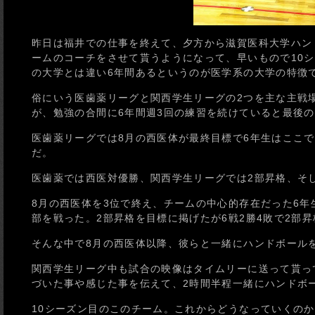
昨日は福井での仕事を終えて、夕方から滋賀医科大学ハン
ームのコーチをさせて貰うようになって、早いもので10
の大学とは違い6年間あるというのが医学系の大学の特徴
俗にいう医歯薬リーグと関西学生リーグの2つを主な主戦
が、勉強の合間に6年間週3回の練習を続けていると最後
医歯薬リーグでは8月の西医体が最終目標で6年生はここ
だ。
医歯薬では西医対優勝、関西学生リーグでは2部昇格、そ
8月の西医体を3位で終え、チームの中心的存在だった6年
部を戦った。2部昇格を目標に掲げたが6戦2勝4敗で2部
そんな中で8月の西医体以降、彼らと一緒にハンドボール
関西学生リーグ中も試合の映像はタイムリーに送って貰っ
づいた事や感じた事を伝えて、2時間半程一緒にハンドボ
10シーズン目のこのチーム。これからどうなっていくの