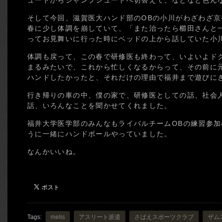
ュートからジャンプシュートへ切替えて、などなど色ん
そして今回、滋賀医大ハンド部のOBの小川がわざわざ
春に少し体調を崩していて、「また治ったら櫛田さんと
ってお見舞いに行った時にベッドの上から話していた小
体調も戻って、この春で研修医も終わって、いよいよド
まるみたいで、これから忙しくなるからって、その前に
ハンドしたかったと、それだけの理由で福井まで遊びに
行き帰りの車の中、僕の家で、研修医としての話、社会
話、いろんなことを聞かせてくれました。
福井大学医学部のみんなもライバルチームOBの練習参
うに一緒にハンドボールやっていました。
なんかいいね。
Tags:
melis
アスリート派遣
さばえスポーツクラブ
ザム