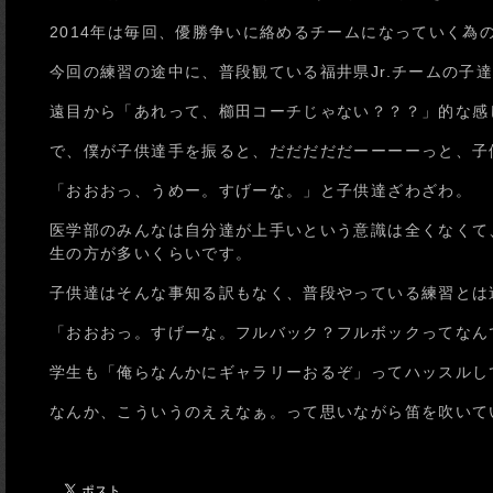
2014年は毎回、優勝争いに絡めるチームになっていく
今回の練習の途中に、普段観ている福井県Jr.チームの子
遠目から「あれって、櫛田コーチじゃない？？？」的な感
で、僕が子供達手を振ると、だだだだだーーーーっと、子
「おおおっ、うめー。すげーな。」と子供達ざわざわ。
医学部のみんなは自分達が上手いという意識は全くなくて
生の方が多いくらいです。
子供達はそんな事知る訳もなく、普段やっている練習とは
「おおおっ。すげーな。フルバック？フルボックってなん
学生も「俺らなんかにギャラリーおるぞ」ってハッスルし
なんか、こういうのええなぁ。って思いながら笛を吹いて