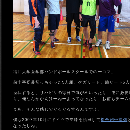
福井大学医学部ハンドボールスクールでの一コマ。
前十字靭帯切っちゃった5人組。ケガリート。膝リート5
怪我すると、リハビリの毎日で気がめいったり、逆に必要
り、俺なんかかんけーねーよってなったり、お前もチーム
まあ、そんな感じでぐるぐるするんですよ。
僕も2007年10月にドイツで左膝を脱臼して
複合靭帯損傷
なったしね。