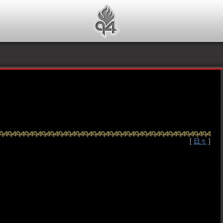
[
日々
]