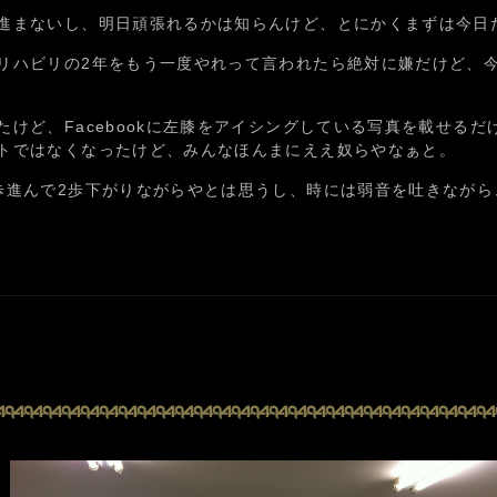
進まないし、明日頑張れるかは知らんけど、とにかくまずは今日
リハビリの2年をもう一度やれって言われたら絶対に嫌だけど、
けど、Facebookに左膝をアイシングしている写真を載せる
トではなくなったけど、みんなほんまにええ奴らやなぁと。
歩進んで2歩下がりながらやとは思うし、時には弱音を吐きなが