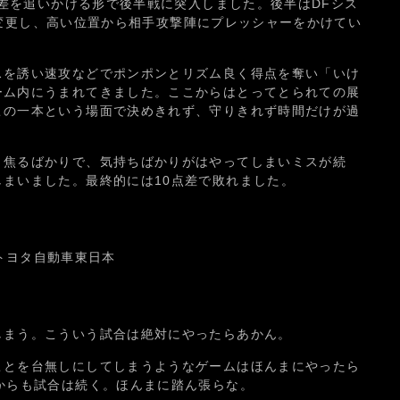
5点差を追いかける形で後半戦に突入しました。後半はDFシス
DFに変更し、高い位置から相手攻撃陣にプレッシャーをかけてい
スを誘い速攻などでポンポンとリズム良く得点を奪い「いけ
ーム内にうまれてきました。ここからはとってとられての展
この一本という場面で決めきれず、守りきれず時間だけが過
と焦るばかりで、気持ちばかりがはやってしまいミスが続
まいました。最終的には10点差で敗れました。
32 トヨタ自動車東日本
しまう。こういう試合は絶対にやったらあかん。
ことを台無しにしてしまうようなゲームはほんまにやったら
からも試合は続く。ほんまに踏ん張らな。