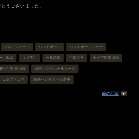
がとうございました。
バネインソール
ハンドボール
ハンドボールコーチ
ール教室
ユメ先生
一条高校
中部大学
全十字靭帯損傷
後十字靭帯損傷
日本ハンドボールリーグ
日清ファルマ
海外ハンドボール選手
前の記事