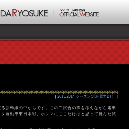
[
2013/2014 シーズン(北陸電力BT）
]
戻る新幹線の中からです。この二試合の事を考えながら電車
ヨタ自動車東日本戦、ホンマにここだけはと思って挑んだ試