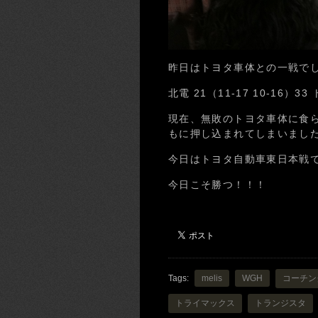
昨日はトヨタ車体との一戦で
北電 21（11-17 10-16）3
現在、無敗のトヨタ車体に食
もに押し込まれてしまいまし
今日はトヨタ自動車東日本戦
今日こそ勝つ！！！
Tags:
melis
WGH
コーチン
トライマックス
トランジスタ