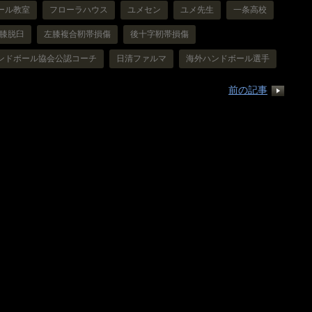
ール教室
フローラハウス
ユメセン
ユメ先生
一条高校
膝脱臼
左膝複合靭帯損傷
後十字靭帯損傷
ンドボール協会公認コーチ
日清ファルマ
海外ハンドボール選手
前の記事