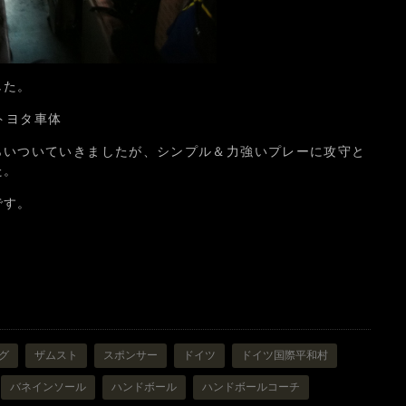
した。
3 トヨタ車体
らいついていきましたが、シンプル＆力強いプレーに攻守と
た。
です。
グ
ザムスト
スポンサー
ドイツ
ドイツ国際平和村
バネインソール
ハンドボール
ハンドボールコーチ