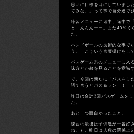
思いに目標を口にしていまし
てみな。」って事で自分達で
練習メニューに途中、途中で
と「んんんーー。まだ40％く
た。
ハンドボールの技術的な事で
う。」こういう言葉掛けをし
パスゲーム系のメニューに入
味方とか敵を見ることを意識
で、今回は新たに「パスをし
語で言うとパス＆ラン！！！
昨日は合計3回パスゲームを
た。
あと一つ面白かったこと。
練習の最後は子供達が一番好
ね。）、昨日は人数の関係上5