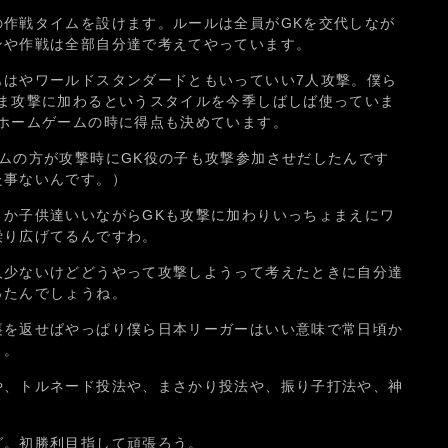
の作戦タイムを設けます。ルールは全員がGKを交代しなが
ンや作戦は全部自分達で考えてやっています。
もはやワールドスタンダードともいっていい7人攻撃。僕ら
まま攻撃に加わるというスタイルを今季しばしば使っていま
のホームゲームの時に得点も決めています。
ムの方が攻撃時にGK役の子も攻撃参加させだしたんです
た事ないんです。）
とか子供達いいながらGKも攻撃に加わりいっちょまえにワ
繰り広げてるんですわ。
人少ないけどどうやって攻撃しようって考えたときに自分達
ったんでしょうね。
裏を返せばやっぱり僕ら日本リーガーはいい意味で常日頃か
と。
や、トルネード投法や、まさかり投法や、振り子打法や、神
グ。初勝利目指して頑張ろう。