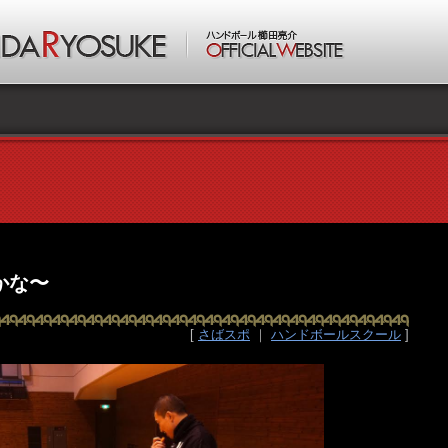
かな〜
[
さばスポ
｜
ハンドボールスクール
]