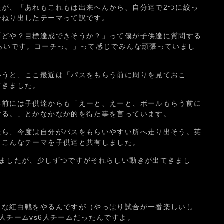
たが、「あれもこれもは出来へんから、自分達で2つに絞っ
ひねり出したテーマって訳です。
「どや？目標達成できそうか？」って僕が子供達に質問する
らいです。コーチっ。」って感じでみんな頑張っていまし
いうと、ここ最近は「パスをもらう前に周りを見ておこ
てきました。
る前には子供達からも「えーと、えーと、ボールもらう前に
する。」とかなかなか的を得た事を言っています。
たら、今度は自分がパスをもらいやすい所へ走り出そう。英
」こんなテーマを子供達と共有しました。
しましたが、少しずつですがそれらしい動きが出てきまし
きな紅白戦をやるんですが（やっぱり試合が一番楽しいし
人チームvs6人チームだったんですよ。