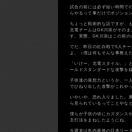
試合の前には必ず短い時間で
らやるって事だけでポジショ
ちょっと戦術的な話ですが、
北電チームはGK川添がその
す。実際、GK川添はこの前
でだ、昨日の紅白戦で5人チー
よ。（僕は何もそんな事教え
「いけー。北電スタイル。」
ールドスタンダードな攻撃を
子供達の発想力というか、一
でひねり出した攻撃がこれや
いやいや、恐れ入りました。
ら見られているってことやな
僕らが子供の頃にカズダンス
主打法をまねしたようにね。
今週末は年内最後の日本リー