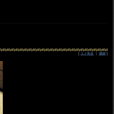
[
ユメ先生
｜
講師
]