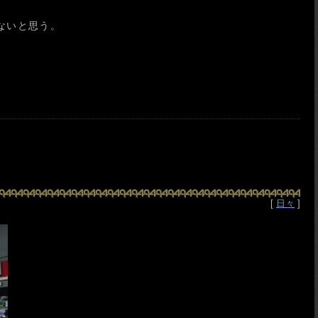
ないと思う。
[
日々
]