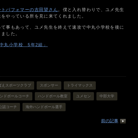
ートパフォマーの吉田望さん
。僕と入れ替わりで、ユメ先生
生をやっている所を見に来てくれました。
って事もあって、ユメ先生を終えて速攻で中丸小学校を後に
きました。
中丸小学校 5年2組」
ばえスポーツクラブ
スポンサー
トライマックス
ンドボールコーチ
ハンドボール教室
ユメセン
中部大学
公認コーチ
海外ハンドボール選手
前の記事