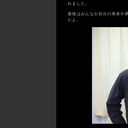
れました。
最後はみんなが自分の将来や
たよ。