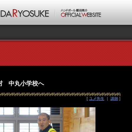
村 中丸小学校へ
[
ユメ先生
｜
講師
]