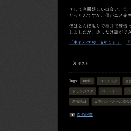
そして今回嬉しい出会い。
ラ
だったんですが、僕がユメ先
僕はとんぼ返りで福井で練習
しましたが、少しだけ話がで
「中丸小学校 5年１組」
「
Tags:
melis
コーチング
さ
トランジスタ
パートナー
ハ
左膝脱臼
日本ハンドボール協会
次の記事