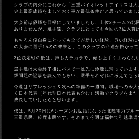
クラブの内外にこれから「三重バイオレットアイリスは大
史上最高成績を出しておく事が最低条件だと思っていまし
大会前は優勝を目標にしていましたし、上位2チームの北
ありませんが、選手達、クラブにとっても今回の3位入賞
もちろん僕自身にとっても全てが新しい経験、良い経験に
の大会に選手15名の未来と、このクラブの命運が掛かっ
3位決定戦の後は、声もカラカラで、頭も上手くまわらない
選手達は大会終了後にバスで一足先に鈴鹿に帰っています
煙問題の記事を読んでもらい、選手それぞれに考えてもら
今週はリフレッシュ＆次への準備の一週間。職場への今大
く日本代表（年代別日本代表も含む）活動でクラブを出た
成長していけたらと思います。
僕は、5月30日に6シーズンお世話になった北陸電力ブル
三重県民、鈴鹿市民です。それまで今週は福井で引越準備