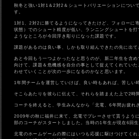
秋冬と強い1対1＆2対2＆シュートバリエーションにつ
す。
1対1、2対2に勝てるようになってきたけど、フォロー
状態）でのシュート精度が低い、ランニングシュートを打
ようなところが今回浮き彫りになった課題です。
課題があるのは良い事、しかも取り組んできたの先に出て
あと今回もう一つよかったなと思うのが、新二年生を含め
向けて、課題＆危機感を自分の事として捉えてくれていた
わせていくことが次の一歩になるのかなと思います。
1年間チームを運営していけば、良い時もあれば、苦しい
そこらあたりを彼らに伝えて、それらを踏まえた上で2時
コーチを終えると、学生みんなから「北電、6年間お疲れ
2009年の秋に福井に来て、北電でプレーさせて貰うよ
部のコーチがスタートしました。当時の1年生が現在6回
北電のホームゲームの際にはいつも応援に駆けつけてくれ