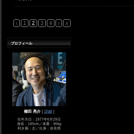
‹
1
2
3
4
›
»
プロフィール
櫛田 亮介
[
詳細
]
生年月日：1977年6月29日
身長：185cm／体重：90kg
利き腕：左／出身：奈良県