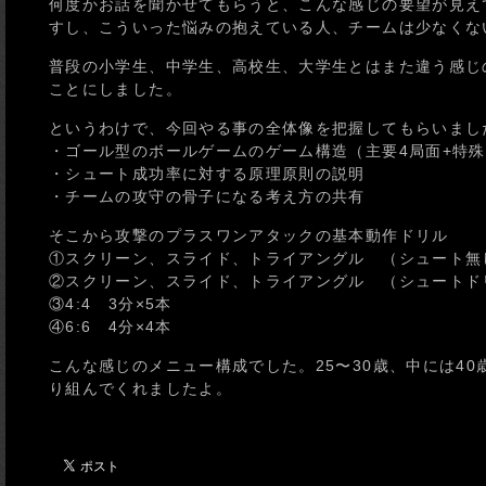
何度かお話を聞かせてもらうと、こんな感じの要望が見え
すし、こういった悩みの抱えている人、チームは少なくな
普段の小学生、中学生、高校生、大学生とはまた違う感じ
ことにしました。
というわけで、今回やる事の全体像を把握してもらいまし
・ゴール型のボールゲームのゲーム構造（主要4局面+特
・シュート成功率に対する原理原則の説明
・チームの攻守の骨子になる考え方の共有
そこから攻撃のプラスワンアタックの基本動作ドリル
①スクリーン、スライド、トライアングル （シュート無し） 
②スクリーン、スライド、トライアングル （シュートド
③4:4 3分×5本
④6:6 4分×4本
こんな感じのメニュー構成でした。25〜30歳、中には4
り組んでくれましたよ。