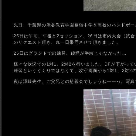
先日、千葉県の渋谷教育学園幕張中学＆高校のハンドボー
25日は午前、午後と2セッション、26日は市内大会（試
のリクエスト頂き、丸一日帯同させて頂きました。
25日はグランドでの練習、砂煙が半端じゃなかった…
様々な状況での1対1、2対2を行いました。DFが下がっ
練習というくくりではなくて、攻守両面から1対1、2対2
夜は澤崎先生、ご父兄との懇親会でしょうねーーっ。写真