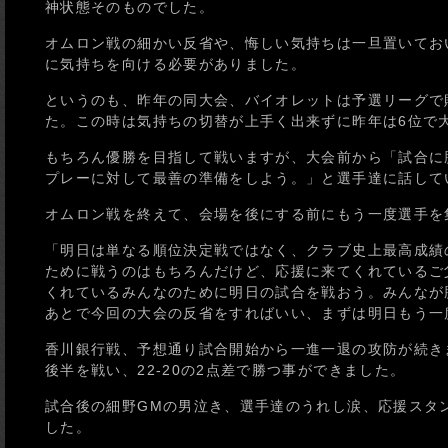
神状態そのものでした。
オムロン戦の細かい反省や、悔しい気持ちは一旦置いてお
に気持ちを向ける必要がありました。
というのも、昨年の同大会、バイオレットは予選リーグで
た。この時は気持ちの切替が上手く出来ずに昨年は6位で
もちろん優勝を目指して戦いますが、大会前から「試合に
プレーに対して最善の準備をしよう。」と選手達に話して
オムロン戦を終えて、会場を後にする前にもう一度選手を
「明日は単なる順位決定戦ではなく、クラブ史上最高成績
ために戦うのはもちろんだけど、応援に来てくれているご
くれているみんなのために明日の試合を戦おう。みんなが
あとで今回の大会の反省をすればいい、まずは明日もう一
香川銀行戦、予想通り試合開始から一進一退の攻防が続き
後半を戦い、22-20の2点差で勝つ事ができました。
試合後の細野GMの男泣き、選手達のうれし涙、応援スタ
した。