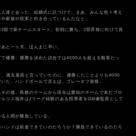
友人達と会った。結婚式に託つけて。まあ、みんな色々考え
事や家族や現実と向き合っているんだなと。
3部で新チームスタート。初戦に勝ち、2部昇格に向けて良
であと一ヶ月。ほんまに早い。
で優勝。優勝を決めた試合では4000人を超える観客だっ
して、過去最高と言っていたのに、優勝したことよりも4000
驚いた。ハンドボールで言えば、プレーオフ規模。
はその後、島根のチームから現在は愛知のチームで未だプロ
ルコス福井はJリーグ経験のある指導者をGM兼監督として
いる人間が勝負している。
本ハンドは前進できていのだろうか？勝負できているのだろ