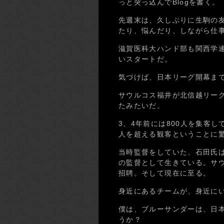
っと突っ込んでBlogを書く。
先週末は、久しぶりに生駒の
たり、悩んだり、しながら仕
滋賀医科大ハンド部も関西学連
いスタートだ。
気づけば、日本リーグ開幕ま
サウルコス福井が北信越リーグ
たみたいだ。
3、4年前には800人を集客
人を超える観客ということに
当時監督をしていた、石田氏
の監督として生きている。サウ
招聘。そして現在に至る。
身近にあるチームが、身近に
僕は、ブルーサンダーは、日
うか？