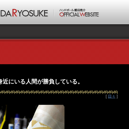
身近にいる人間が勝負している。
[
日々
]