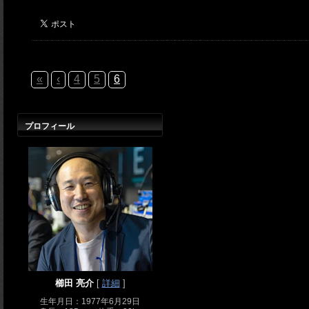
«
‹
4
5
6
プロフィール
櫛田 亮介
[
詳細
]
生年月日：1977年6月29日