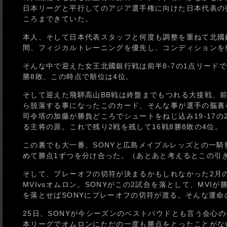
日本リーグと平行してのアジア選手権に向けた日本代表の
ころまできていた。
本人、そして日本代表スタッフと何度も調整を重ねて北國銀
間、フィジカルトレーニングを優先し、コンディションを
そんな中で迎えた女王北國銀行戦は前半8-7の1点リードで
勝8敗、この時点で順位は4位。
そして迎えた飛騨高山BB戦は終盤までもつれる大接戦、
ら脱落する事になったこのカード、そんな事が選手の脳裏
司令塔の加藤が勝負どころでシュートをねじ込み19-17
る主将の原。これで残り2戦を残して16戦8勝8敗の4位。
この裏でも大一番、SONYと広島メイプルレッズとの一
めて勝点1ずつを分け合った。（あとあと考えるとこの引
そして、プレーオフの切符が決まるかもしれなかった2月の最終
MVIvsオムロン。SONYがこの2試合を落として、MVI
を落とせばSONYにプレーオフの切符が渡る。そんな運命
25日、SONYが今シーズンのベストバウドとも言う会心
本リーグでオムロンにただの一度も勝点をとったことがない