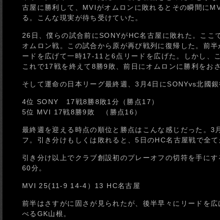
古屋に勝利して、MVIがオムロンに敗れるとその瞬間にM
る。こんな現実が待ち受けていた。
26日、僕らの試合前にSONYがHC名古屋に敗れた。こ
オムロン戦。この試合から原が再び戦列に復帰した。前半
ードを広げて一時17-11と6点リードを広げた。しかし、
これで17戦を終えて8勝9敗、前日にオムロンに勝利をおさ
そして運命の日本リーグ最終週、3月4日にSONYvs北國銀行
4位 SONY 17戦8勝8敗1分（勝点17）
5位 MVI 17戦8勝9敗 （勝点16）
最終週を迎える時点の順位と勝点はこんな感じだった。3月
フ。引き分けもしくは敗れると、5日のHC名古屋戦で全て
引き分け以上でクラブ創設初のプレーオフの切符を手にす
60分。
MVI 25(11-9 14-4）13 HC名古屋
前半はさすがに固さが見られたが、後半早々にリードを広
べるGK山根。