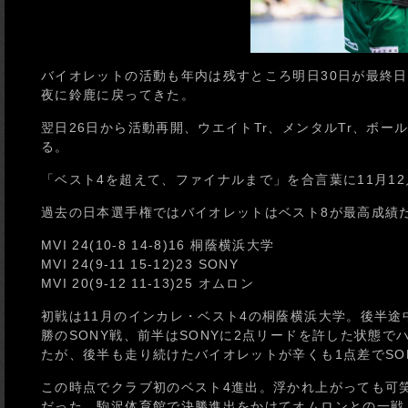
バイオレットの活動も年内は残すところ明日30日が最終日
夜に鈴鹿に戻ってきた。
翌日26日から活動再開、ウエイトTr、メンタルTr、ボー
る。
「ベスト4を超えて、ファイナルまで」を合言葉に11月1
過去の日本選手権ではバイオレットはベスト8が最高成績
MVI 24(10-8 14-8)16 桐蔭横浜大学
MVI 24(9-11 15-12)23 SONY
MVI 20(9-12 11-13)25 オムロン
初戦は11月のインカレ・ベスト4の桐蔭横浜大学。後半
勝のSONY戦、前半はSONYに2点リードを許した状態
たが、後半も走り続けたバイオレットが辛くも1点差でSO
この時点でクラブ初のベスト4進出。浮かれ上がっても可
だった。駒沢体育館で決勝進出をかけてオムロンとの一戦