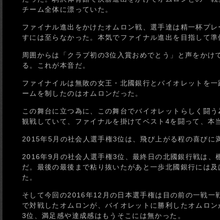
チーム全体に漂っていた。
ファイナル進出をかけたオムロン戦、選手達は精一杯プレ
すには至らなかった。本気でファイナル進出を目指して準
周囲からは「クラブ初の3位入賞おめでとう」と声をかけ
る。これが本音だ。
ファイナイルは無敗の女王・北國銀行とバイオレットを一
ームを制したのはオムロンだった。
この舞台に立つ為に、この舞台でバイオレットらしく闘う
観戦していて、ファイナルを掛けてベスト4を闘って、本
2015年5月の社会人選手権3位は、飛び上がる程の喜びに
2016年9月の社会人選手権3位、最終日の北國銀行戦は
だ。最後の最後まで粘り抜いたがあと一歩北國銀行には及
た。
そして今回の2016年12月の日本選手権は目の前の一戦
で対戦したオムロンが、バイオレットに勝利したオムロン
3位、満足感や達成感はもうそこには無かった。