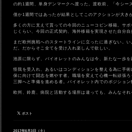
の約1週間、単身デンマークへ渡った。渡欧前、「今シー
僅か1週間ではあったが結果としてこのアクションが大き
多くの方に支えて貰っての今回のニューコビン移籍。サポ
じくらい、今回の正式契約、海外移籍を実現させた自分自
まだ欧州挑戦へのスタートラインに立ったに過ぎない。い
だ。だからそこ全てを受け入れ楽しんで欲しい。
池原に限らず、バイオレットのみんなは今、新たな一歩を
怪我を受入れ、あるいはコンディションを整える為に手術
保に向けて闘志を燃やす者。職場を変えて心機一転頑張ろ
三脚へと準備を進める者。バイオレット内でのポジション
欧州、鈴鹿、病院と活動する場所は違っても、みんなそれ
2017年6月3日（土）