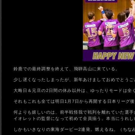
鈴鹿での最終調整を終えて、飛騨高山に来ている。
少し遅くなったしまったが、新年あけましておめでとうご
大晦日＆元旦の2日間の休み以外は、ゆったりモードは全
それもこれも全ては明日1月7日から再開する日本リーグ
何よりも嬉しいのは、前半戦怪我で戦列を離れていた選手
イオレットの監督になって初めて全員揃う。本当にうれし
しかもいきなりの東海ダービー2連発。燃えるね。（ちなみ