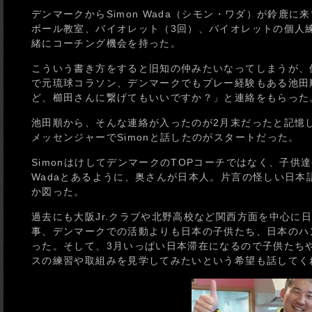
デンマークからSimon Wada（シモン・ワダ）が鈴鹿に
ボール教室、バイオレット（3回）、バイオレットの個人
緒にコーチング機会を持った。
こういう書き方をすると旧知の仲みたいなってしまうが、僕と
で元琉球コラソン、デンマークでもプレー経験もある池田
ど、櫛田さんに繋げてもいいですか？」と連絡をもらった
池田順から、そんな連絡が入ったのが2月末だったと記憶し
メッセンジャーでSimonと話したのがスタートだった。
SimonはけしてデンマークのTOPコーチではなく、子供
Wadaとあるように、奥さんが日本人。片言の怪しい日
か図った。
過去にも大阪Jr.クラブや北野高校など関西方面を中心に
事、デンマークでの活動よりも日本の子供たち、日本のハ
った。そして、3月いっぱい日本滞在になるので子供たち
スの練習や取組みを見学してみたいという希望も話してく