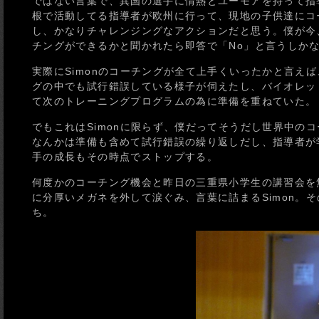
ではない言葉で、異国の選手に情熱とユーモアを持って指
根で活動してる指導者が欧州に行って、現地の子供達にコ
し、かなりチャレンジングなアクションだと思う。僕が今
チングができるかと聞かれたら即答で「No」と言うしか
実際にSimonのコーチングが全て上手くいったかと言え
グの中でも試行錯誤している様子が伺えたし、バイオレット
て次のトレーニングプログラムの為に準備を重ねていた。
でもこれはSimonに限らず、僕だってそうだし世界中の
なんかは準備も含めて試行錯誤の繰り返しだし、指導者が
手の成長もその時点でストップする。
何度かのコーチング機会と昨日の三重県小学生の講習会を無
に分厚いメガネを外して涙ぐみ、言葉に詰まるSimon。
ち。