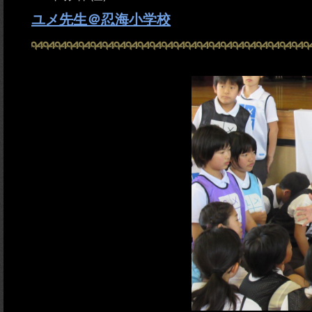
ユメ先生＠忍海小学校