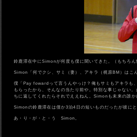
鈴鹿滞在中にSimonが何度も僕に聞いてきた。（もちろ
Simon「何でクシ、サミ（妻）、アキラ（梶原BM）は
僕「Pay fowardって言うんやっけ？俺もサミもアキ
もらったから、そんなの当たり前や。特別な事じゃない。だ
ちに返してくれたらそれでええねん。Simonも未来の誰かにP
Simonの鈴鹿滞在は僅か3泊4日の短いものだったが彼
あ・り・が・と・う Simon。