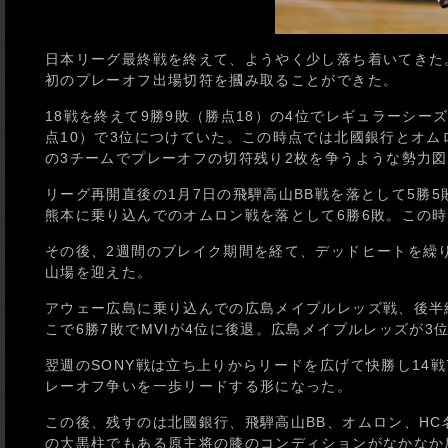
日本リーグ最終戦を終えて、ようやく少し落ち着いてきた
初のプレーオフ出場切符を摑み取ることができた。
18戦を終えて9勝9敗（勝点18）の4位でレギュラーシー
点10）で3位につけていた。この時点では北國銀行とオムロ
の3チームでプレーオフの切符残り2枚を争うような勢力
リーグ再開直後の1月7日の飛騨高山BB戦を落として5勝
熊本に乗り込んでのオムロン戦を落として6勝6敗。この時
その後、2週間のブレイク期間を経て、デッドヒートを繰り
山場を迎えた。
アウェー広島に乗り込んでの広島メイプルレッズ戦、後半
こで6勝7敗でMVIが4位に後退。広島メイプルレッズが3
翌週のSONY戦は立ち上りからリードを広げて快勝し14
レーオフ争いを一歩リードする形になった。
この後、残すのは北國銀行、飛騨高山BB、オムロン、H
の大黒柱でもある原主将の膝のコンディションがなかなか