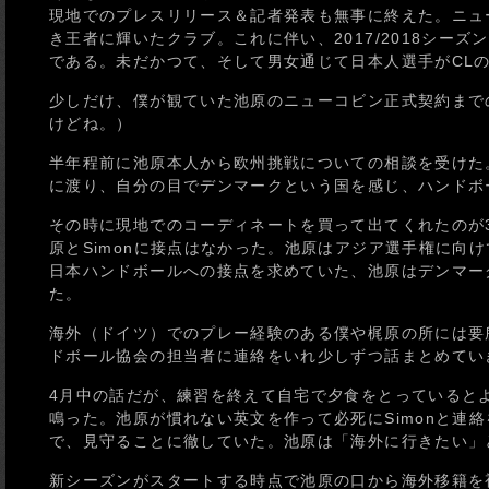
現地でのプレスリリース＆記者発表も無事に終えた。ニュー
き王者に輝いたクラブ。これに伴い、2017/2018シー
である。未だかつて、そして男女通じて日本人選手がCL
少しだけ、僕が観ていた池原のニューコビン正式契約まで
けどね。）
半年程前に池原本人から欧州挑戦についての相談を受けた
に渡り、自分の目でデンマークという国を感じ、ハンドボ
その時に現地でのコーディネートを買って出てくれたのが3
原とSimonに接点はなかった。池原はアジア選手権に向
日本ハンドボールへの接点を求めていた、池原はデンマー
た。
海外（ドイツ）でのプレー経験のある僕や梶原の所には要所
ドボール協会の担当者に連絡をいれ少しずつ話まとめてい
4月中の話だが、練習を終えて自宅で夕食をとっているとよく
鳴った。池原が慣れない英文を作って必死にSimonと連
で、見守ることに徹していた。池原は「海外に行きたい」
新シーズンがスタートする時点で池原の口から海外移籍を