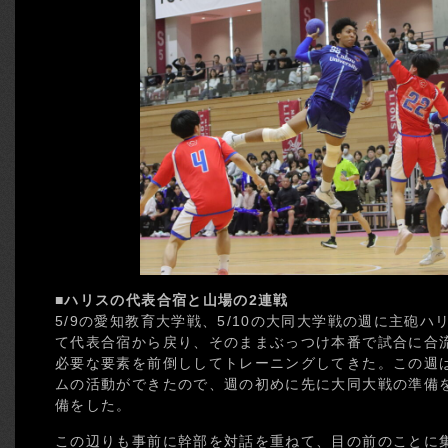
■ハリスの代表合宿と山場の2連戦
5/9の愛知教育大学戦、5/10の大同大学戦の週に主砲
て代表合宿から戻り、そのままぶっつけ本番で試合に合
必要な要素を前倒ししてトレーニングしてきた。この週
ムの活動ができたので、週の初めに先に大同大戦の準備
備をした。
この辺りも事前に幹部を対話を重ねて、目の前のことに