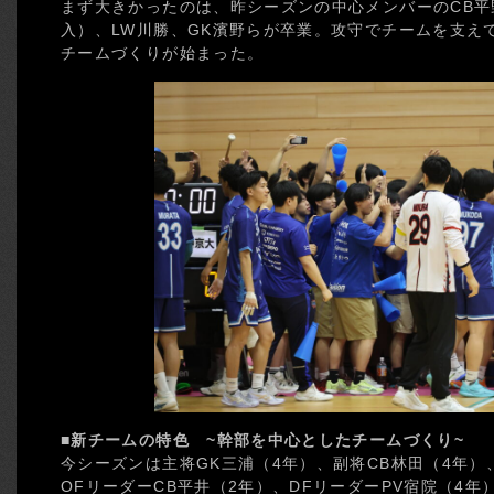
まず大きかったのは、昨シーズンの中心メンバーのCB平
入）、LW川勝、GK濱野らが卒業。攻守でチームを支え
チームづくりが始まった。
■新チームの特色 ~幹部を中心としたチームづくり~
今シーズンは主将GK三浦（4年）、副将CB林田（4年）
OFリーダーCB平井（2年）、DFリーダーPV宿院（4年