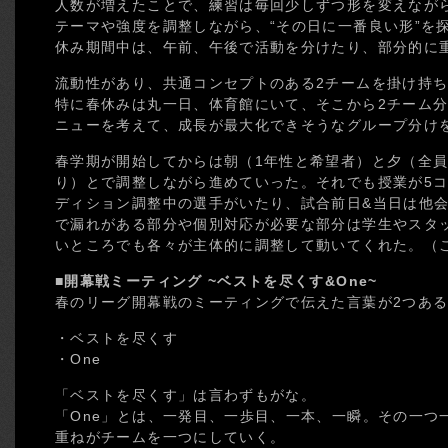
人数が増えたことで、練習は毎回少しずつ形を変えなが
テーマや強度を調整しながら、“その日に一番良い形”を
休み期間中は、午前、午後で活動を分けたり、部分的に
流動性があり、共通コンセプトのある2チームを掛け持
特に春休みは丸一日、体育館にいて、そこから2チーム分
ニューを考えて、成長が最大化できそうなグループ分け
春学期が開始してからは朝（1年性と希望者）と夕（全員
り）とで調整しながら進めていった。それでも授業が5
ディション調整中の選手がいたり、試合前日&当日は他
で漏れがある部分や個別対応が必要な部分は学生やスタ
いところでも各々が主体的に調整して動いてくれた。（
■開幕戦ミーティング ~ベストを尽くす&One~
春のリーグ開幕戦のミーティングで伝えた言葉が2つあ
・ベストを尽くす
・One
「ベストを尽くす」は言わずもがな。
「One」とは、一発目、一歩目、一本、一瞬。その一つ
重ねがチームを一つにしていく。