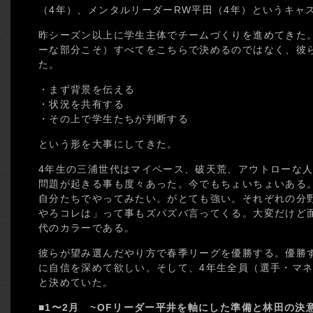
（4年）、メンタルリーダーRW平田（4年）というキャ
昨シーズン以上に学生主体でチームづくりを進めてきた
ーな部分こそ）すべてをこちらで決めるのではなく、彼
た。
・まず背景を伝える
・状況を共有する
・その上で学生たちが判断する
という形を大事にしてきた。
4年生の三浦世代はマイペース、破天荒、アウトローな
問題が起きる事も度々あった。今でもちょいちょいある
自分たちでやってみたい。がとても強い。それぞれの分
やろコレは」って事もズバズバ言ってくる。大変だけど
代のカラーである。
彼らが望み選んだやり方で春季リーグを優勝する。優勝
に自信を深めて欲しい。そして、4年生全員（選手・マ
と決めていた。
■1〜2月 ~OFリーダー平井を軸にした準備と林田の決