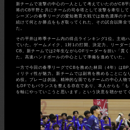
新チームで攻撃の中心の一人として考えていたのがCB
将のCB平野と共にチームの司令塔として攻撃を牽引し
シーズンの春季リーグの愛知教育大戦では敗色濃厚のチ
続けて何とか勝点をもぎ取ってくれた、その試合以降全
た。
その平井は昨季チーム内の得点ラインキング1位。主砲ハ
ていた。ゲームメイク、1対1の打開、決定力、リーダー
CB。新チームでは2年生ながらOFリーダーを担い「貫
た。高速ハンドボールの中心として準備を進めていた。
一方で今回の春季リーグでCBを務めた林田（4年）はB
ィリティ性が魅力。新チームでは副将を務めることにな
め役。プレーは勿論、精神的な面でもチームの中心人物
もDFでもバランスを整える存在であり、本人からも「も
を軸にやっていこうと思います」という決意を聴かせて