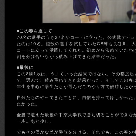
■この春を通して
70名の選手のうち27名がコートに立った。公式戦デビ
たのは10名。複数の選手を試していたCB陣も長谷川、
コートに立って活躍してくれた。初めから決めていたわ
割を分け合いながら積み上げてきた結果だった。
■最後に
この8勝1敗は、うまくいった結果ではない。その都度起
て、選んで、積み重ねてきた結果だった。そしてこの春
年生を中心に学生たちが選んだこのやり方で優勝したか
自分たちのやってきたことに、自信を持ってほしかった
たかった。
全勝で迎えた最後の中京大学戦で勝ち切ることができな
一歩。あと少し。
でもその僅かな差が勝敗を分ける。それでも、この春の