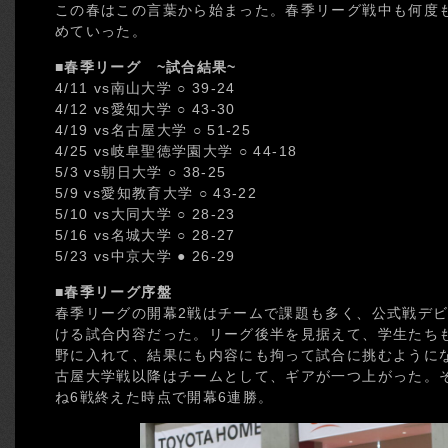
この春はこの言葉から始まった。春季リーグ戦中も何度
めていった。
■春季リーグ ~試合結果~
4/11 vs南山大学 ○ 39-24
4/12 vs愛知大学 ○ 43-30
4/19 vs名古屋大学 ○ 51-25
4/25 vs岐阜聖徳学園大学 ○ 44-18
5/3 vs朝日大学 ○ 38-25
5/9 vs愛知教育大学 ○ 43-22
5/10 vs大同大学 ○ 28-23
5/16 vs名城大学 ○ 28-27
5/23 vs中京大学 ● 26-29
■春季リーグ序盤
春季リーグの開幕2戦はチームで課題も多く、公式戦デ
ける試合内容だった。リーグ後半を見据えて、学生たち
野に入れて、結果にも内容にも拘って試合に挑むように
古屋大学戦以降はチームとして、ギアが一つ上がった。
ね6戦終えた時点で開幕6連勝。