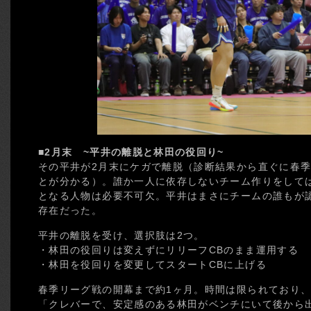
■2月末 ~平井の離脱と林田の役回り~
その平井が2月末にケガで離脱（診断結果から直ぐに春
とが分かる）。誰か一人に依存しないチーム作りをして
となる人物は必要不可欠。平井はまさにチームの誰もが
存在だった。
平井の離脱を受け、選択肢は2つ。
・林田の役回りは変えずにリリーフCBのまま運用する
・林田を役回りを変更してスタートCBに上げる
春季リーグ戦の開幕まで約1ヶ月。時間は限られており
「クレバーで、安定感のある林田がベンチにいて後から