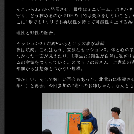
そこから3on3へ発展させ、最後はミニゲーム。バキバキ
守り、どう攻めるのか？DFの目的は失点をしないこと。
こに1歩でも1ミリでも再現性を持って可能性を上げる為
理性と野性の融合。
セッション0｜焼肉Partyという大事な時間
夜は焼肉。これはもう、立派なセッション0。体と心の
なかった一面が見えたり、1期生と2期生が自然に混ざり
ムの空気をつくっていく。スタッフの皆さん、ご家族の皆
年前からは想像もつかない規模。
懐かしい、そして嬉しい再会もあった。北電Jrに指導さ
学生）と再会。今回参加の2期生のお姉ちゃん。なんと