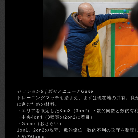
セッション5｜部分メニューとGane
トレーニングマッチを踏まえ、まずは現在地の共有。良
に進むための材料。
・エリアを限定した3on3（3on2） ~数的同数と数的有
・中央4on4（3種類の2on2に着目）
・Game（おさらい）
1on1、2on2の攻守、数的優位・数的不利の攻守を整
とめのGame。