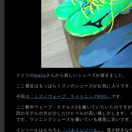
ドイツの
melis
さんから新しいシューズが届きました。
ここ最近はもっぱらミズノのシューズがお気に入りです
今回は
「ミズノウェーブ ライトニングRX3」
です。
ここ数年ウェーブ・ステルス2を履いていたいたのです
回のモデルの方が少しだけヒールが高い感じがします。
です。ランニングシューズを履いている感覚に近いです
インソールはもちろん
「バネインソール」
。僕が好きな