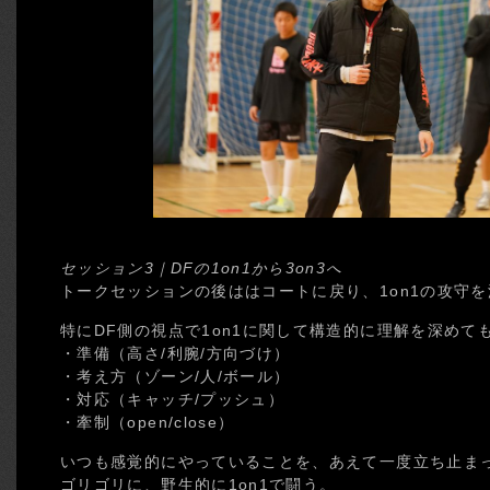
セッション3｜DFの1on1から3on3へ
トークセッションの後ははコートに戻り、1on1の攻守
特にDF側の視点で1on1に関して構造的に理解を深めて
・準備（高さ/利腕/方向づけ）
・考え方（ゾーン/人/ボール）
・対応（キャッチ/プッシュ）
・牽制（open/close）
いつも感覚的にやっていることを、あえて一度立ち止ま
ゴリゴリに、野生的に1on1で闘う。