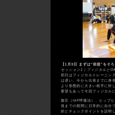
【1月3日 まずは“前提”をそ
セッション1｜フィジカルとG
初日はフィジカルトレーニン
は遅い。今から出発までに身長
より形態的に大きい相手に対
要望もあって今回フィジカル
腹圧（IAP呼吸法）、ヒップ
発までの期間に日常的に自分
的とチェックポイントを説明