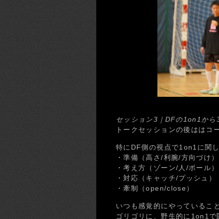
セッション3｜DFの1on1から3
トークセッションの後ははコー
特にDF側の視点で1on1に
・準備（高さ/利腕/方向づけ）
・考え方（ゾーン/人/ボール）
・対応（キャッチ/プッシュ）
・牽制（open/close）
いつも感覚的にやっているこ
ゴリゴリに、野生的に1on1で