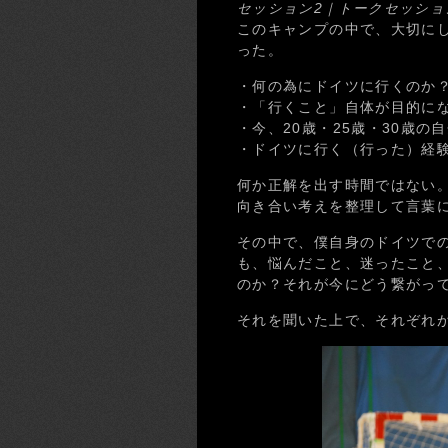
セッション2｜トークセッシ
このキャンプの中で、大切に
った。
・何の為にドイツに行くのか
・「行くこと」自体が目的に
・今、20歳・25歳・30歳の
・ドイツに行く（行った）経
何か正解を出す時間ではない
向き合い考えを整理して言葉
その中で、僕自身のドイツで
も、悩んだこと、迷ったこと
のか？それが今にどう繋がっ
それを聞いた上で、それぞれ