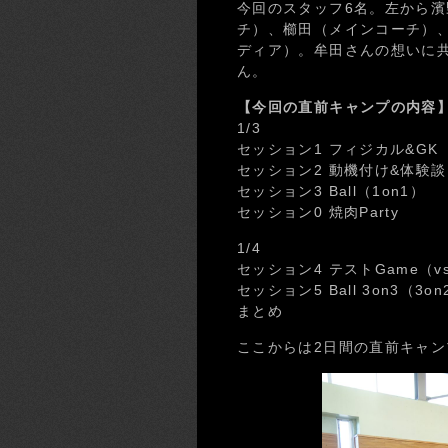
今回のスタッフ6名。左から濱
チ）、櫛田（メインコーチ）
ディア）。牟田さんの想いに
ん。
【今回の直前キャンプの内容
1/3
セッション1 フィジカル&GK
セッション2 動機付け&体験談
セッション3 Ball（1on1）
セッション0 焼肉Party
1/4
セッション4 テストGame（v
セッション5 Ball 3on3（3on
まとめ
ここからは2日間の直前キャ