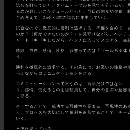
試合を戦っていた。タイムテーブルを見ても分かるが、
るのが難しいスケジュールだった。当日の朝食や夕食、
予め考えて、25分×8本の試合に集中していく。
試合なので、徹底的に勝利は追求する。準備を含めて、
のか？（何ができないのか？）を見守りながら、ベンチ
ャーもドキドキしながら、ベンチに入ってスコアを一生
勝敗、成長、感情、性格、影響ってのは「ゴール系団体
う。
勝利を徹底的に追求する。その為には、お互いの性格や
与えながらコミニュケーションをとる。
コミニュケーションって言うのは、言語だけではない、
り、感情、使えるものを総動員して、自分の意図や意志
じ取る。
そうすることで、成功する可能性を高まる。再現性のあ
く。プロセスを大切にして勝利を追及することで、チー
いく。
と僕は思っている。