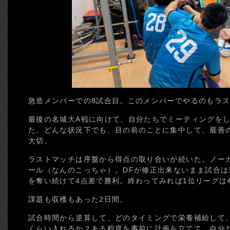
急造メンバーでの8試合目。このメンバーでやるのもラ
最後の名城大A戦に向けて、自分たちでミーティングを
た。どんな状況下でも、目の前のことに集中して、最善
大切。
ラストマッチは序盤から得点の取り合いが続いた。ノー
ール（なんのこっちゃ）。DFが修正出来ないまま試合
を奪い続けて4点差で勝利。終わってみれば1位リーグは4
課題も収穫もあった2日間。
試合時間から逆算して、どのタイミングで栄養補給して、
くらい入れるか？ある程度を事前に計画を立てて、自分