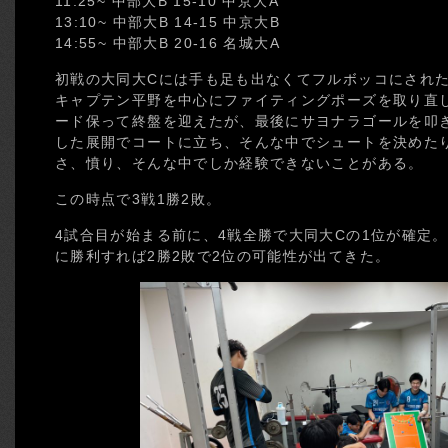
11:25~ 中部大B 15-10 中京大A
13:10~ 中部大B 14-15 中京大B
14:55~ 中部大B 20-16 名城大A
初戦の大同大Cには手も足も出なくてフルボッコにされ
キャプテン平野を中心にファイティングポーズを取り直
ード保って終盤を迎えたが、最後にサヨナラゴールを叩
した展開でコートに立ち、そんな中でシュートを決めた
さ、憤り、そんな中でしか経験できないことがある。
この時点で3戦1勝2敗。
4試合目が始まる前に、4戦全勝で大同大Cの1位が確定
に勝利すれば2勝2敗で2位の可能性が出てきた。