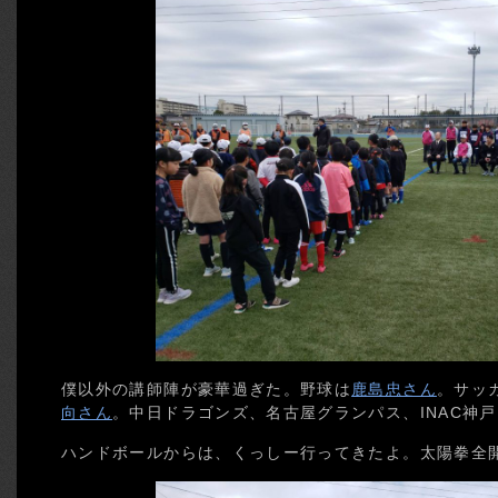
僕以外の講師陣が豪華過ぎた。野球は
鹿島忠さん
。サッ
向さん
。中日ドラゴンズ、名古屋グランパス、INAC神
ハンドボールからは、くっしー行ってきたよ。太陽拳全