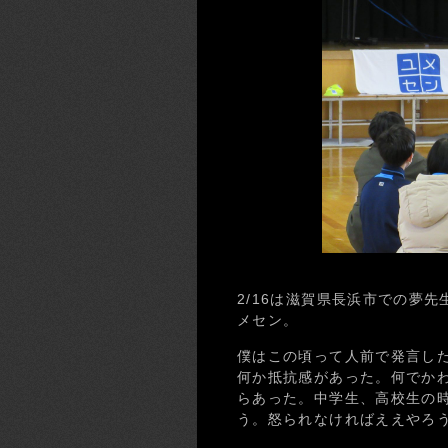
2/16は滋賀県長浜市での夢
メセン。
僕はこの頃って人前で発言し
何か抵抗感があった。何でか
らあった。中学生、高校生の
う。怒られなければええやろ