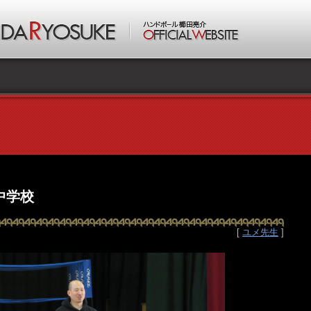
中学校
[
ユメ先生
]