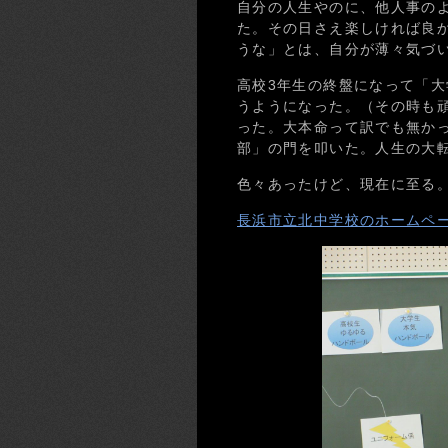
自分の人生やのに、他人事の
た。その日さえ楽しければ良
うな」とは、自分が薄々気づ
高校3年生の終盤になって「
うようになった。（その時も
った。大本命って訳でも無か
部」の門を叩いた。人生の大
色々あったけど、現在に至る
長浜市立北中学校のホームペ