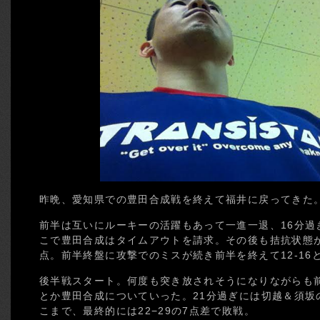
昨晩、愛知県での豊田合成戦を終えて福井に戻ってきた
前半は互いにルーキーの活躍もあって一進一退、16分過ぎ
こで豊田合成はタイムアウトを請求。その後も拮抗状態が続
点。前半終盤に攻撃でのミスが続き前半を終えて12-16
後半戦スタート。何度も突き放されそうになりながらも
とか豊田合成についていった。21分過ぎには切越＆須坂の
こまで、最終的には22−29の7点差で敗戦。