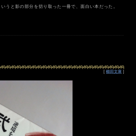
というと影の部分を切り取った一冊で、面白い本だった。
[
櫛田文庫
]