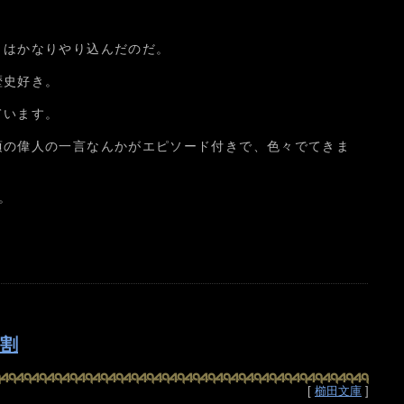
」はかなりやり込んだのだ。
歴史好き。
ています。
頃の偉人の一言なんかがエピソード付きで、色々でてきま
。
9割
[
櫛田文庫
]