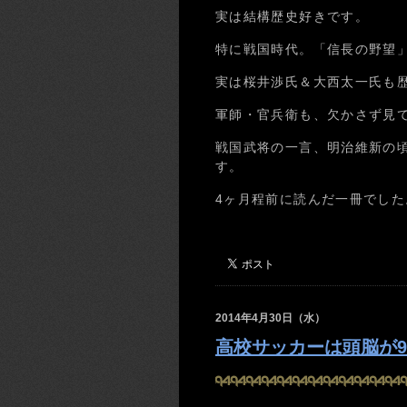
実は結構歴史好きです。
特に戦国時代。「信長の野望
実は桜井渉氏＆大西太一氏も
軍師・官兵衛も、欠かさず見
戦国武将の一言、明治維新の
す。
4ヶ月程前に読んだ一冊でした
2014年4月30日（水）
高校サッカーは頭脳が