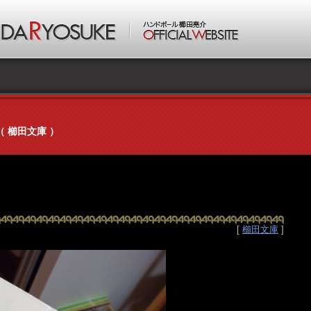
（ 櫛田文庫 ）
[
櫛田文庫
]