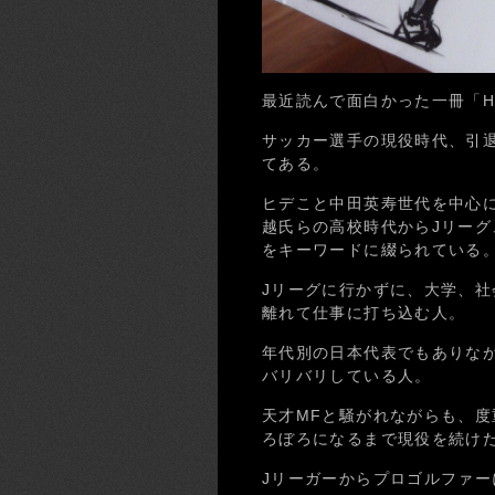
最近読んで面白かった一冊「Hard 
サッカー選手の現役時代、引
てある。
ヒデこと中田英寿世代を中心に
越氏らの高校時代からJリー
をキーワードに綴られている
Jリーグに行かずに、大学、
離れて仕事に打ち込む人。
年代別の日本代表でもありな
バリバリしている人。
天才MFと騒がれながらも、度
ろぼろになるまで現役を続け
Jリーガーからプロゴルファー