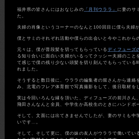
福井県の皆さんにはおなじみの
「月刊ウララ」
に妻のサ
た。
夫婦の肖像というコーナーのなんと100回目に僕ら夫婦
僕とサミのそれぞれ活動や僕らの出会いと今やこれから
元々は、僕が普段髪を切ってもらっている
ディフューズ
る知り合いに面白い夫婦がいるってクッシー夫婦のこと
て感じで僕の残り少ない頭髪を切り刻んでもらっている
れました。
そうすると数日後に、ウララの編集者の堀さんから連絡
み、北電のフレア体育館で写真撮影をして、後日取材を
実は今回いろんな縁を頂いた、ディフューズの前川さん
飛田さんなんと全員、中学生か高校生のときにハンドボ
そして、文面には出てきませんでしたが、妻のサミも中
いです…。
そして、そして更に、僕の妹の友人がウララで働いてい