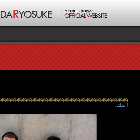
[
日々
]