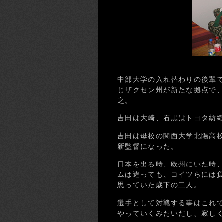
中部大学の入れ替わりの後輩
じザクセン州が新たな拠点で
之。
吉田は大崎、石黒はトヨタ紡
吉田は母校の関西大学北陽高
新監督になった。
日本を出る時、欧州にいた時
ムは違っても、コイツらには
思っていた歳下の二人。
選手として対戦する事はこれ
やっていくみたいだし、寂し