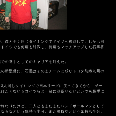
で、僕と全く同じタイミングでドイツへ移籍して、しかも同
、ドイツでも何度も対戦し、何度もマッチアップした石黒将
織での選手としてのキャリアを終えた。
校の新監督に、石黒はそのまチームに残りトヨタ紡織九州の
、3人同じタイミングで日本リーグに戻ってきてから、チー
負けたくない＆コイツらと一緒に頑張りたいといつも勝手に
で終わりだけど、二人ともまだまだハンドボールマンとして
くなるなという気持ち半分、また勝負やという気持ち半分。