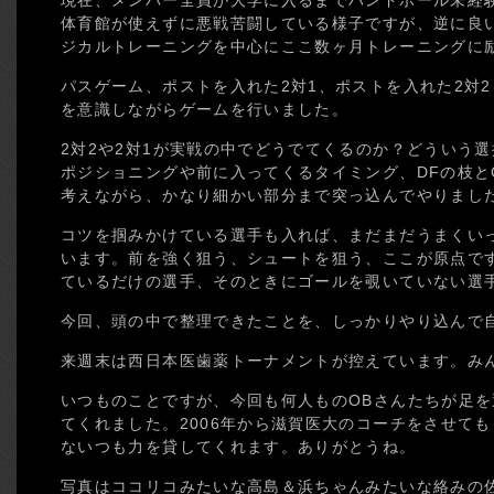
現在、メンバー全員が大学に入るまでハンドボール未経
体育館が使えずに悪戦苦闘している様子ですが、逆に良
ジカルトレーニングを中心にここ数ヶ月トレーニングに
パスゲーム、ポストを入れた2対1、ポストを入れた2対
を意識しながらゲームを行いました。
2対2や2対1が実戦の中でどうでてくるのか？どういう
ポジショニングや前に入ってくるタイミング、DFの枝と
考えながら、かなり細かい部分まで突っ込んでやりまし
コツを掴みかけている選手も入れば、まだまだうまくい
います。前を強く狙う、シュートを狙う、ここが原点で
ているだけの選手、そのときにゴールを覗いていない選
今回、頭の中で整理できたことを、しっかりやり込んで
来週末は西日本医歯薬トーナメントが控えています。み
いつものことですが、今回も何人ものOBさんたちが足
てくれました。2006年から滋賀医大のコーチをさせて
ないつも力を貸してくれます。ありがとうね。
写真はココリコみたいな高島＆浜ちゃんみたいな絡みの