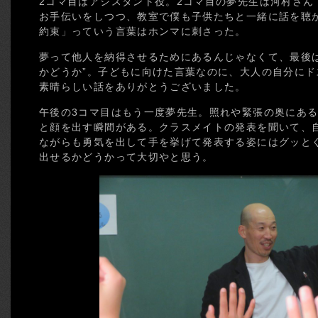
2コマ目はアシスタント役。2コマ目の夢先生は河村さん
お手伝いをしつつ、教室で僕も子供たちと一緒に話を聴
約束」っていう言葉はホンマに刺さった。
夢って他人を納得させるためにあるんじゃなくて、最後
かどうか”。子どもに向けた言葉なのに、大人の自分に
素晴らしい話をありがとうございました。
午後の3コマ目はもう一度夢先生。照れや緊張の奥にある
と顔を出す瞬間がある。クラスメイトの発表を聞いて、
ながらも勇気を出して手を挙げて発表する姿にはグッと
出せるかどうかって大切やと思う。