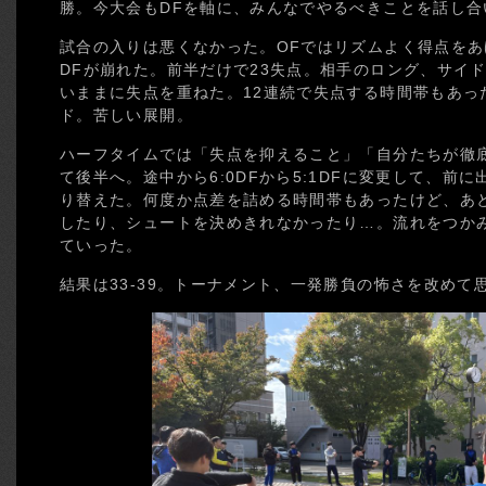
勝。今大会もDFを軸に、みんなでやるべきことを話し合
試合の入りは悪くなかった。OFではリズムよく得点を
DFが崩れた。前半だけで23失点。相手のロング、サイ
いままに失点を重ねた。12連続で失点する時間帯もあっ
ド。苦しい展開。
ハーフタイムでは「失点を抑えること」「自分たちが徹
て後半へ。途中から6:0DFから5:1DFに変更して、前
り替えた。何度か点差を詰める時間帯もあったけど、あ
したり、シュートを決めきれなかったり…。流れをつか
ていった。
結果は33-39。トーナメント、一発勝負の怖さを改めて