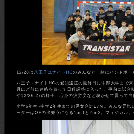
12/28は
八王子ユナイトHC
のみんなと一緒にハンドボー
八王子ユナイトHCの愛知遠征の最終日に中部大学まで来
月ほど前に連絡を貰って日程調整に入った。事前に試合
や12/26.27の様子、心身の疲労度など聴かせて貰って
小学6年生~中学2年生までの男女合計17名。みんな元
ーダーはOFの出発点になる1on1と2on2。フィジカル