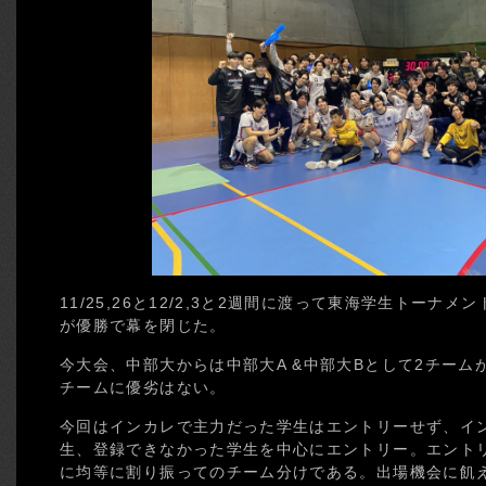
11/25,26と12/2,3と2週間に渡って東海学生トーナ
が優勝で幕を閉じた。
今大会、中部大からは中部大A &中部大Bとして2チーム
チームに優劣はない。
今回はインカレで主力だった学生はエントリーせず、イ
生、登録できなかった学生を中心にエントリー。エント
に均等に割り振ってのチーム分けである。出場機会に飢