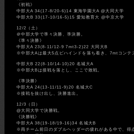
《初戦》
中部大A 34(17-8/20-6)14 東海学園大A @大同大学
中部大B 33(17-10/16-5)15 愛知教育大 @中京大学
12/2（土）
＠中部大学で準々決勝、準決勝。
《準々決勝》
中部大A 23(8-11/12-9 7mt3-2)22 大同大B
※中部大Aは最大5点ビハインドを落ち着き、7mtコン
中部大B 22(8-10/14-10)20 名城大A
※中部大Bは接戦を落とし、ここで敗戦。
《準決勝》
中部大A 24(13-11/11-9)20 名城大C
※接戦を抜け出し、決勝進出。
12/3（日）
@大同大学で決勝戦。
《決勝戦》
中部大A 38(19-18/19-16)34 名城大B
※両チーム前日のダブルヘッダーの疲れがある中で、得