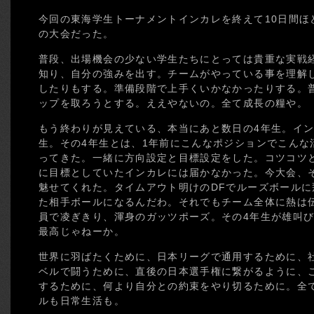
今回の東海学生トーナメントインカレを終えて10日間ほ
の大会だった。
普段、出場機会の少ない学生たちにとっては貴重な実戦
知り、自分の強みを出す。チームがやっている事を理解
したりもする。準備段階で上手くいかなかったりする。
ップを取ろうとする。ええやないの。全て成長の糧や。
もう終わりが見えている、本当にあと数日の4年生。イン
生。その4年生とは、1年前にこんなポジションでこんな
ってきた。一緒に方向設定と目標設定をした。コツコツ
に目標としていたインカレには届かなかった。今大会、
魅せてくれた。タイムアウト明けのDFでルーズボール
た相手ボールになるんだわ。それでもチーム全体に熱は
員で凌ぎきり、渾身のガッツポーズ。その4年生が雄叫
最高じゃねーか。
世界に羽ばたくために、日本リーグで通用するために、
ベルで闘うために、直後の日本選手権に繋がるように、
するために、何より自分との約束をやり切るために。全
ルも日常生活も。