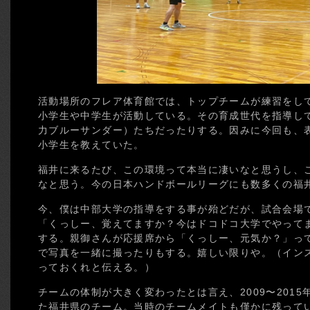
活動場所のフレア体育館では、トップチームが練習をし
小学生や中学生が活動している。その育成世代を指導し
力ブルーサンダー）たちだったりする。因みに今回も、
小学生を教えていた。
福井に来るたび、この環境って本当に凄いなと思うし、
なと思う。今の日本ハンドボールリーグにも数多くの福
今、僕は中部大学の指導をする事が殆どだが、試合会場で
「くっしー、覚えてますか？今はドコドコ大学でやって
する。親御さんが応援席から「くっしー、元気か？」っ
で写真を一緒に撮ったりもする。嬉しい限りや。（インスタ
っておくれと伝える。）
チームの体制が大きく変わったとは言え、2009〜201
た福井県のチーム。当時のチームメイトも僅かに残ってい