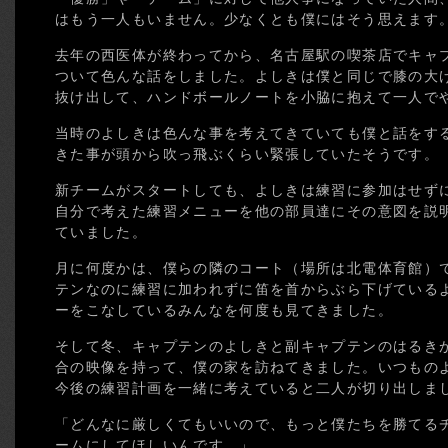
はもう一人もいません。少なくとも僕にはそう思えます
去年の西医体が終わってから、名古屋駅の喫茶店でキャ
ついて色んな話をしました。よしきは僕と同じで膝の大
抜け出して、ハンドボールノートを小脇に抱えて一人で
当時のよしきは色んな事を考えてきていても僕と話をす
きた事が頭から吹っ飛ぶくらい緊張していたそうです。
新チームがスタートしても、よしきは練習に参加はせず
自分で考えた練習メニューを他の部員達にその意図を説
ていました。
月に何度かは、僕らの隣のコート（場所は北電体育館）
テンなのに練習に加われずに笛を首からぶら下げている
ーをこなしているみんなを何度も見てきました。
そして冬、キャプテンのよしきと副キャプテンのはるき
合の映像を持って、僕の家を訪ねてきました。いつもの
今後の練習計画を一緒に考えていると二人が切り出しま
「どんなに厳しくてもいいので、もっと僕たちを勝てる
ームにしてほしいんです。」