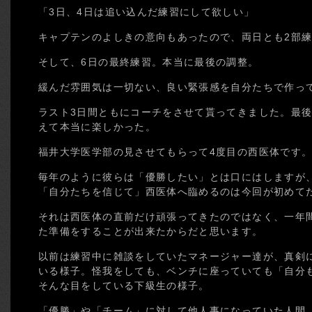
「3日、4日は追い込んだ練習にして欲しい」
キャプテンのよしきの意向もあったので、両日とも2部
そして、6日の最終練習。本当に最後の調整。
緩んだ雰囲気は一切ない、良い緊張感を自分たちで作っ
ラスト3日間ともにコーチをさせて貰ってきました。最後
えて本当に楽しかった。
福井大学医学部の見させてもらって4度目の西医体です
毎年のように彼らは「優勝したい」とは口にはしますが
「自分たちを信じて」西医体へ臨めるのは今回が初めて
それは西医体の直前だけ頑張ってきたのではなく、一年
た準備をすることが出来たからだと思います。
以前は練習中に雑談をしていたマネージャー達が、真剣
いる様子。怪我をしても、ベンチに座っていても「自分
そんな目をしている下級生の様子。
「優勝」や「チーム」に対して他人事になっていた人間